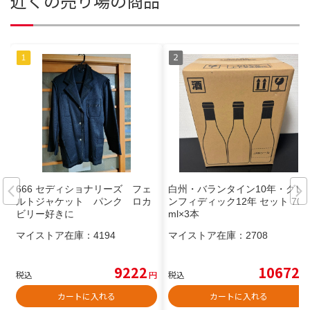
近くの売り場の商品
666 セディショナリーズ フェ
白州・バランタイン10年・グレ
ルトジャケット パンク ロカ
ンフィディック12年 セット 700
ビリー好きに
ml×3本
マイストア在庫：
4194
マイストア在庫：
2708
9222
10672
税込
円
税込
円
カートに入れる
カートに入れる