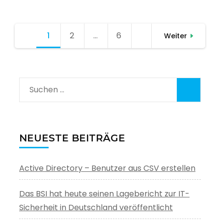
Seitennummerierung
1
Seite
2
Seite
…
6
Seite
Weiter
der
Beiträge
Suchen
nach:
NEUESTE BEITRÄGE
Active Directory – Benutzer aus CSV erstellen
Das BSI hat heute seinen Lagebericht zur IT-
Sicherheit in Deutschland veröffentlicht