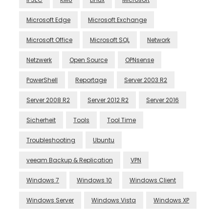
Microsoft Edge
Microsoft Exchange
Microsoft Office
Microsoft SQL
Network
Netzwerk
Open Source
OPNsense
PowerShell
Reportage
Server 2003 R2
Server 2008 R2
Server 2012 R2
Server 2016
Sicherheit
Tools
Tool Time
Troubleshooting
Ubuntu
veeam Backup & Replication
VPN
Windows 7
Windows 10
Windows Client
Windows Server
Windows Vista
Windows XP