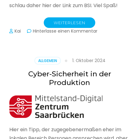
schlau daher hier der Link zum BSI. Viel Spaß!
WEITERLESEN
zu
Kai
Hinterlasse einen Kommentar
Das
BSI
hat
heute
1. Oktober 2024
ALLGEMEIN
seinen
Lagebericht
Cyber-Sicherheit in der
zur
Produktion
IT-
Sicherheit
in
Deutschland
veröffentlicht
Hier ein Tipp, der zugegebenermaßen eher im
lokalen Bereich Personen ansprechen wird, aber