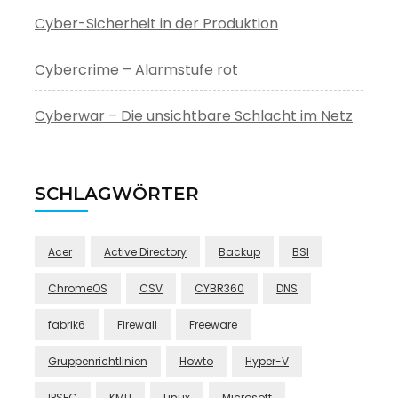
Cyber-Sicherheit in der Produktion
Cybercrime – Alarmstufe rot
Cyberwar – Die unsichtbare Schlacht im Netz
SCHLAGWÖRTER
Acer
Active Directory
Backup
BSI
ChromeOS
CSV
CYBR360
DNS
fabrik6
Firewall
Freeware
Gruppenrichtlinien
Howto
Hyper-V
IPSEC
KMU
Linux
Microsoft