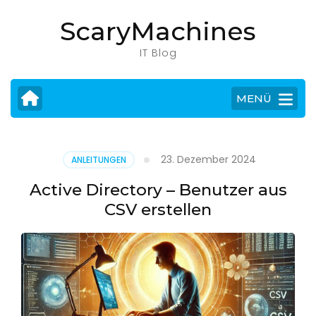
Zum
ScaryMachines
Inhalt
springen
IT Blog
(Eingabetaste
drücken)
MENÜ
23. Dezember 2024
ANLEITUNGEN
Active Directory – Benutzer aus
CSV erstellen