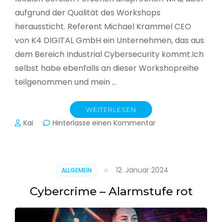
aufgrund der Qualität des Workshops
heraussticht. Referent Michael Krammel CEO
von K4 DIGITAL GmbH ein Unternehmen, das aus
dem Bereich Industrial Cybersecurity kommt.Ich
selbst habe ebenfalls an dieser Workshopreihe
teilgenommen und mein …
WEITERLESEN
zu
Kai
Hinterlasse einen Kommentar
Cyber-
Sicherheit
in
der
12. Januar 2024
ALLGEMEIN
Produktion
Cybercrime – Alarmstufe rot