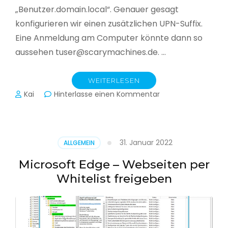
„Benutzer.domain.local“. Genauer gesagt
konfigurieren wir einen zusätzlichen UPN-Suffix.
Eine Anmeldung am Computer könnte dann so
aussehen tuser@scarymachines.de. …
WEITERLESEN
zu
Kai
Hinterlasse einen Kommentar
Zusätzlichen
User
Principal
Name
31. Januar 2022
ALLGEMEIN
(UPN)
im
Microsoft Edge – Webseiten per
Active
Whitelist freigeben
Directory
hinzufügen