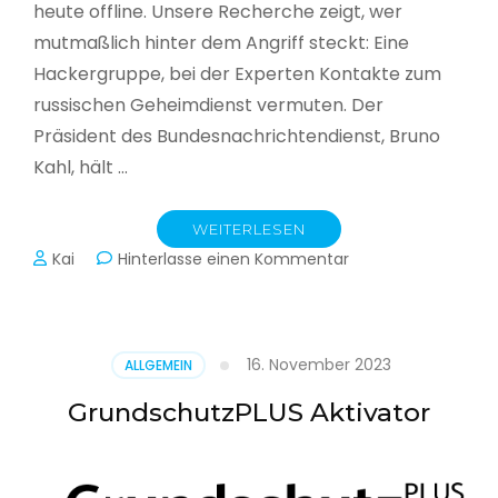
heute offline. Unsere Recherche zeigt, wer
mutmaßlich hinter dem Angriff steckt: Eine
Hackergruppe, bei der Experten Kontakte zum
russischen Geheimdienst vermuten. Der
Präsident des Bundesnachrichtendienst, Bruno
Kahl, hält …
WEITERLESEN
zu
Kai
Hinterlasse einen Kommentar
Cyberwar
–
Die
unsichtbare
16. November 2023
ALLGEMEIN
Schlacht
im
GrundschutzPLUS Aktivator
Netz