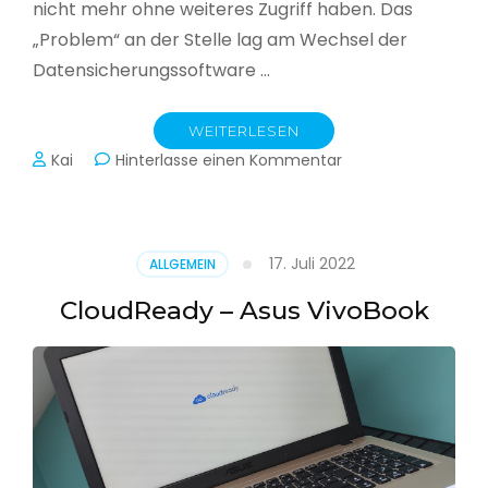
nicht mehr ohne weiteres Zugriff haben. Das
„Problem“ an der Stelle lag am Wechsel der
Datensicherungssoftware …
WEITERLESEN
zu
Kai
Hinterlasse einen Kommentar
Alle
Jahre
wieder
–
17. Juli 2022
ALLGEMEIN
Jahressicherung
CloudReady – Asus VivoBook