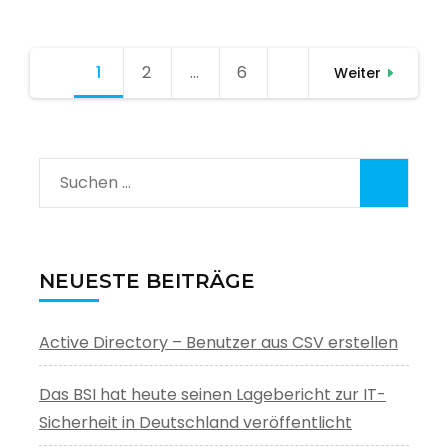
Seitennummerierung
1
Seite
2
Seite
…
6
Seite
Weiter
der
Beiträge
Suchen
nach:
NEUESTE BEITRÄGE
Active Directory – Benutzer aus CSV erstellen
Das BSI hat heute seinen Lagebericht zur IT-
Sicherheit in Deutschland veröffentlicht