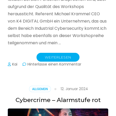
aufgrund der Qualität des Workshops
heraussticht. Referent Michael Krammel CEO
von K4 DIGITAL GmbH ein Unternehmen, das aus
dem Bereich Industrial Cybersecurity kommt.Ich
selbst habe ebenfalls an dieser Workshopreihe
teilgenommen und mein …
WEITERLESEN
zu
Kai
Hinterlasse einen Kommentar
Cyber-
Sicherheit
in
der
12. Januar 2024
ALLGEMEIN
Produktion
Cybercrime – Alarmstufe rot