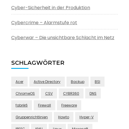
Cyber-Sicherheit in der Produktion
Cybercrime – Alarmstufe rot
Cyberwar – Die unsichtbare Schlacht im Netz
SCHLAGWÖRTER
Acer
Active Directory
Backup
BSI
ChromeOS
CSV
CYBR360
DNS
fabrik6
Firewall
Freeware
Gruppenrichtlinien
Howto
Hyper-V
IPSEC
KMU
Linux
Microsoft