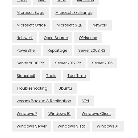
Microsoft Edge
Microsoft Exchange
Microsoft Office
Microsoft SQL
Network
Netzwerk
Open Source
OPNsense
PowerShell
Reportage
Server 2003 R2
Server 2008 R2
Server 2012 R2
Server 2016
Sicherheit
Tools
Tool Time
Troubleshooting
Ubuntu
veeam Backup & Replication
VPN
Windows 7
Windows 10
Windows Client
Windows Server
Windows Vista
Windows XP