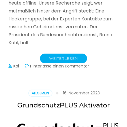
heute offline. Unsere Recherche zeigt, wer
mutmaßlich hinter dem Angriff steckt: Eine
Hackergruppe, bei der Experten Kontakte zum
russischen Geheimdienst vermuten. Der
Präsident des Bundesnachrichtendienst, Bruno
Kahl, hält …
WEITERLESEN
zu
Kai
Hinterlasse einen Kommentar
Cyberwar
–
Die
unsichtbare
16. November 2023
ALLGEMEIN
Schlacht
im
GrundschutzPLUS Aktivator
Netz