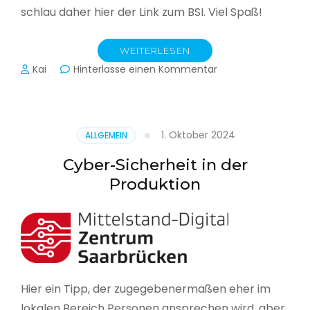
schlau daher hier der Link zum BSI. Viel Spaß!
WEITERLESEN
zu
Kai
Hinterlasse einen Kommentar
Das
BSI
hat
heute
1. Oktober 2024
ALLGEMEIN
seinen
Lagebericht
Cyber-Sicherheit in der
zur
Produktion
IT-
Sicherheit
in
Deutschland
veröffentlicht
Hier ein Tipp, der zugegebenermaßen eher im
lokalen Bereich Personen ansprechen wird, aber