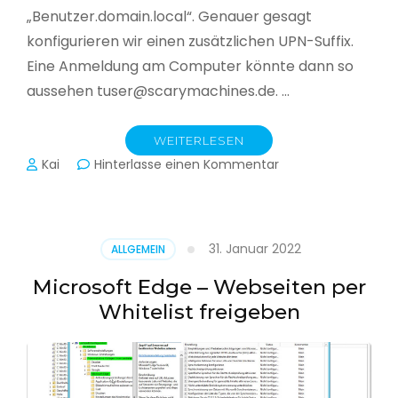
„Benutzer.domain.local“. Genauer gesagt
konfigurieren wir einen zusätzlichen UPN-Suffix.
Eine Anmeldung am Computer könnte dann so
aussehen tuser@scarymachines.de. …
WEITERLESEN
zu
Kai
Hinterlasse einen Kommentar
Zusätzlichen
User
Principal
Name
31. Januar 2022
ALLGEMEIN
(UPN)
im
Microsoft Edge – Webseiten per
Active
Whitelist freigeben
Directory
hinzufügen