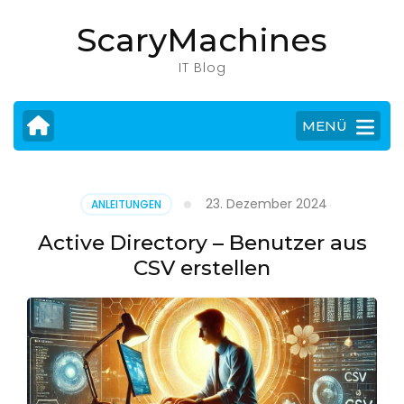
Zum
ScaryMachines
Inhalt
springen
IT Blog
(Eingabetaste
drücken)
MENÜ
23. Dezember 2024
ANLEITUNGEN
Active Directory – Benutzer aus
CSV erstellen