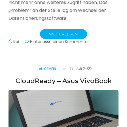
nicht mehr ohne weiteres Zugriff haben. Das
„Problem“ an der Stelle lag am Wechsel der
Datensicherungssoftware …
WEITERLESEN
zu
Kai
Hinterlasse einen Kommentar
Alle
Jahre
wieder
–
17. Juli 2022
ALLGEMEIN
Jahressicherung
CloudReady – Asus VivoBook