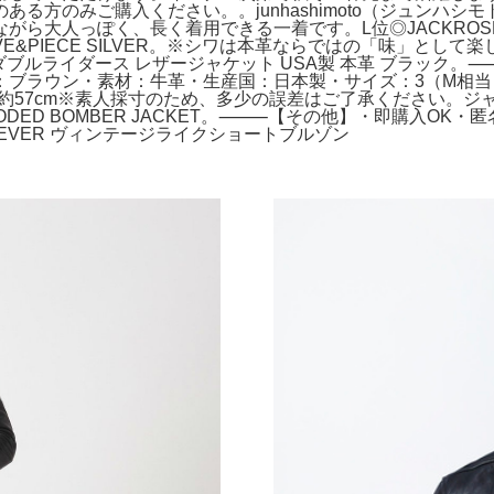
のみご購入ください。。junhashimoto（ジュンハシモト）の
がら大人っぽく、長く着用できる一着です。L位◎JACKROS
 W/LOVE&PIECE SILVER。※シワは本革ならではの「味」
ダブルライダース レザージャケット USA製 本革 ブラック。⸻
ブラウン・素材：牛革・生産国：日本製・サイズ：3（M相当） 
7cm※素人採寸のため、多少の誤差はご了承ください。ジャケット・アウター
ED HOODED BOMBER JACKET。⸻【その他】・即購入
 EVER ヴィンテージライクショートブルゾン