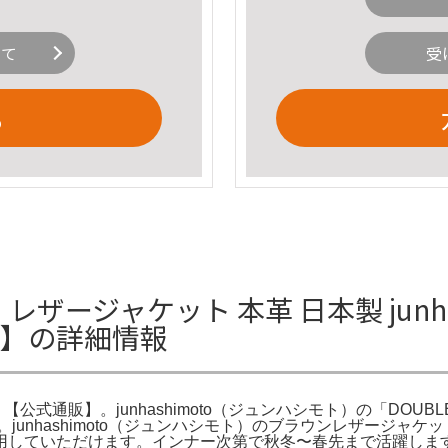
いて
受
る
モト レザージャケット 本革 日本製 jun
販】の詳細情報
ク 【公式通販】。junhashimoto（ジュンハシモト）の「DOUBL
シモト。junhashimoto（ジュンハシモト）のブラウンレザー
着用していただけます。インナー次第で秋冬〜春先まで活躍し