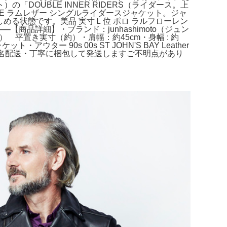
「DOUBLE INNER RIDERS（ライダース。上
E ラムレザー シングルライダースジャケット。ジャ
として楽しめる状態です。美品 実寸Ｌ位 ポロ ラルフローレン
【商品詳細】・ブランド：junhashimoto（ジュン
平置き実寸（約）・肩幅：約45cm・身幅 : 約
 90s 00s ST JOHN'S BAY Leather
OK・匿名配送・丁寧に梱包して発送しますご不明点があり