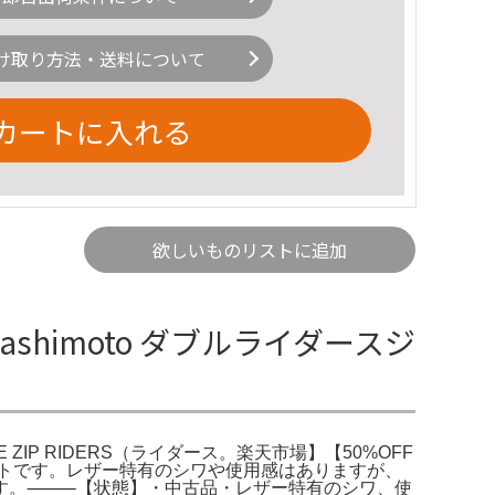
け取り方法・送料について
カートに入れる
欲しいものリストに追加
hashimoto ダブルライダースジ
E ZIP RIDERS（ライダース。楽天市場】【50%OFF
ジャケットです。レザー特有のシワや使用感はありますが、
ます。⸻【状態】・中古品・レザー特有のシワ、使