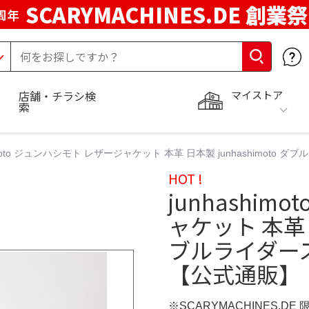
SCARYMACHINES.DE 創業祭
周年
マイストア
店舗・チラシ検
索
himoto ジュンハシモト レザージャケット 本革 日本製 junhashimot
HOT !
junhashi
ャケット 本革 日
ブルライダー
【公式通販】
※SCARYMACHINES.DE