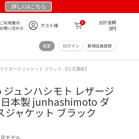
詳しくは
こちら
合計金額
ご利用案内
0
ゲスト様
0円
お問い合わせ
変更
ログイン
新規会員登録
o ダブルライダースジャケット ブラック 【公式通販】
moto ジュンハシモト レザージ
本製 junhashimoto ダ
スジャケット ブラック
 限定モデル