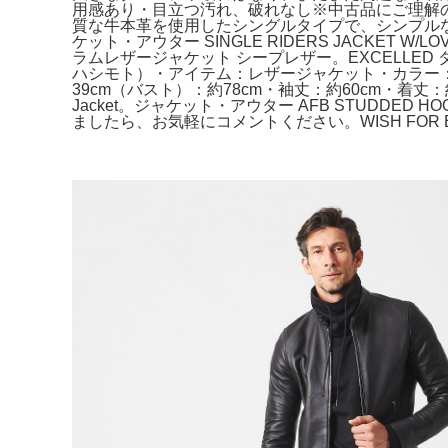
用感あり・目立つ汚れ、破れなし※中古品にご理解のある方
質な牛本革を使用したシングルタイプで、シンプルな
ケット・アウター SINGLE RIDERS JACKET
ラムレザージャケット シープレザー。EXCELLED 
ハシモト）・アイテム：レザージャケット・カラー：
39cm（バスト）：約78cm・袖丈：約60cm・着丈：約5
Jacket。ジャケット・アウター AFB STUDD
ましたら、お気軽にコメントください。WISH FOR