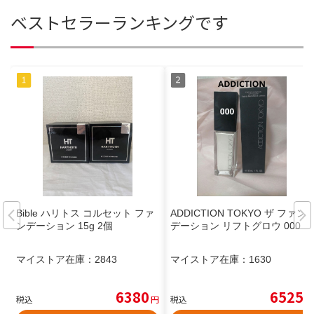
ベストセラーランキングです
Bible ハリトス コルセット ファ
ADDICTION TOKYO ザ ファン
ンデーション 15g 2個
デーション リフトグロウ 000 白
マイストア在庫：
2843
マイストア在庫：
1630
6380
6525
税込
円
税込
円