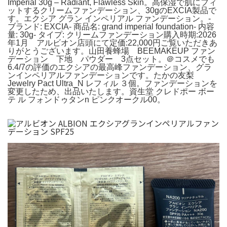
Imperial 30g – Radiant, Flawless Skin。高保湿で肌にフィ
ットするクリームファンデーション、30gのEXCIA製品で
す。エクシア グラン インペリアル ファンデーション。-
ブランド: EXCIA- 商品名: grand imperial foundation- 内容
量: 30g- タイプ: クリームファンデーション購入時期:2026
年1月 アルビオン店頭にて定価:22,000円ご覧いただきあ
りがとうございます。山田養蜂場 BEEMAKEUP ファン
デーション 下地 パウダー 3点セット。＠コスメでも
6.4/7の評価のエクシアの最高峰ファンデーション、グラ
ンインペリアルファンデーションです。たかの友梨
Jewelry Pact Ultra_N レフィル ３個。ファンデーションを
変更したため、出品いたします。資生堂 クレドポー ボー
テ ル フォンドゥタンn ピンクオークル00。