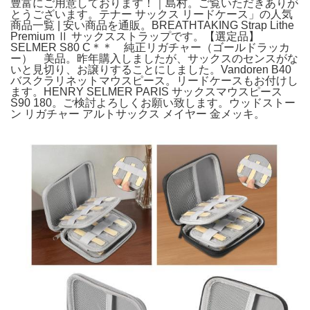
豊富にご用意しております！｜島村。ご覧いただきありが
とうございます。テナー サックス リードケース」の人気
商品一覧 | 安い商品を通販。BREATHTAKING Strap Lithe
Premium Ⅱ サックスストラップです。【選定品】
SELMER S80 C＊＊ 純正リガチャー（ゴールドラッカ
ー） 美品。昨年購入しましたが、サックスのセンスがな
いと見切り、お譲りすることにしました。Vandoren B40
バスクラリネットマウスピース。リードケースもお付けし
ます。HENRY SELMER PARIS サックスマウスピース
S90 180。ご検討よろしくお願い致します。ウッドストー
ン リガチャー アルトサックス メイヤー 金メッキ。