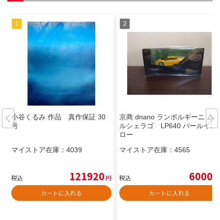
小谷くるみ 作品 真作保証 30
京商 dnano ランボルギーニ ム
号
ルシェラゴ LP640 パールイエ
ロー
マイストア在庫：
4039
マイストア在庫：
4565
121920
6000
税込
円
税込
円
カートに入れる
カートに入れる