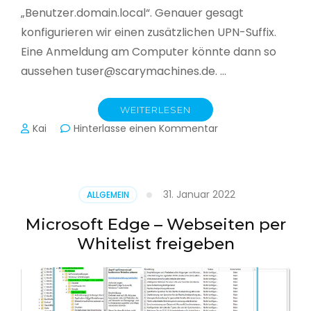
„Benutzer.domain.local“. Genauer gesagt
konfigurieren wir einen zusätzlichen UPN-Suffix.
Eine Anmeldung am Computer könnte dann so
aussehen tuser@scarymachines.de. …
WEITERLESEN
zu
Kai
Hinterlasse einen Kommentar
Zusätzlichen
User
Principal
Name
31. Januar 2022
ALLGEMEIN
(UPN)
im
Microsoft Edge – Webseiten per
Active
Whitelist freigeben
Directory
hinzufügen