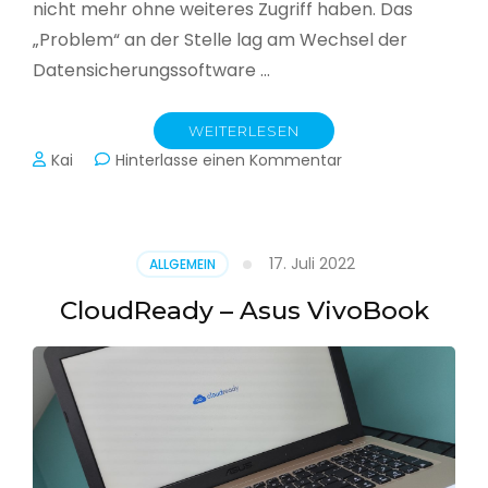
nicht mehr ohne weiteres Zugriff haben. Das
„Problem“ an der Stelle lag am Wechsel der
Datensicherungssoftware …
WEITERLESEN
zu
Kai
Hinterlasse einen Kommentar
Alle
Jahre
wieder
–
17. Juli 2022
ALLGEMEIN
Jahressicherung
CloudReady – Asus VivoBook