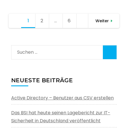
Seitennummerierung
1
Seite
2
Seite
…
6
Seite
Weiter
der
Beiträge
Suchen
nach:
NEUESTE BEITRÄGE
Active Directory – Benutzer aus CSV erstellen
Das BSI hat heute seinen Lagebericht zur IT-
Sicherheit in Deutschland veröffentlicht