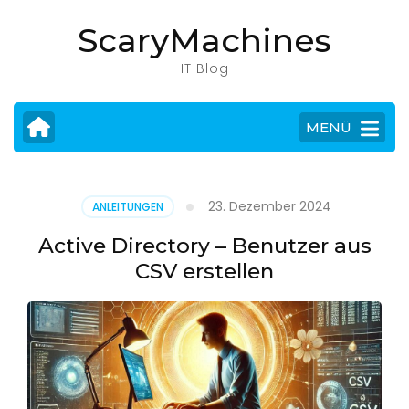
Zum
ScaryMachines
Inhalt
springen
IT Blog
(Eingabetaste
drücken)
MENÜ
23. Dezember 2024
ANLEITUNGEN
Active Directory – Benutzer aus
CSV erstellen