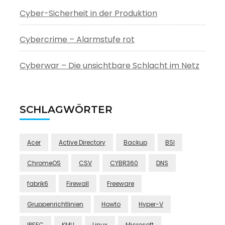
Cyber-Sicherheit in der Produktion
Cybercrime – Alarmstufe rot
Cyberwar – Die unsichtbare Schlacht im Netz
SCHLAGWÖRTER
Acer
Active Directory
Backup
BSI
ChromeOS
CSV
CYBR360
DNS
fabrik6
Firewall
Freeware
Gruppenrichtlinien
Howto
Hyper-V
IPSEC
KMU
Linux
Microsoft