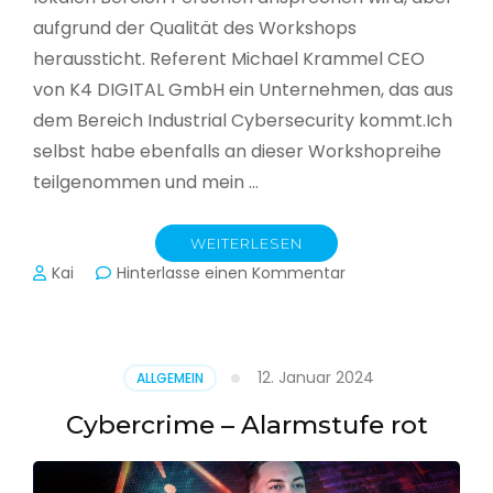
aufgrund der Qualität des Workshops
heraussticht. Referent Michael Krammel CEO
von K4 DIGITAL GmbH ein Unternehmen, das aus
dem Bereich Industrial Cybersecurity kommt.Ich
selbst habe ebenfalls an dieser Workshopreihe
teilgenommen und mein …
WEITERLESEN
zu
Kai
Hinterlasse einen Kommentar
Cyber-
Sicherheit
in
der
12. Januar 2024
ALLGEMEIN
Produktion
Cybercrime – Alarmstufe rot