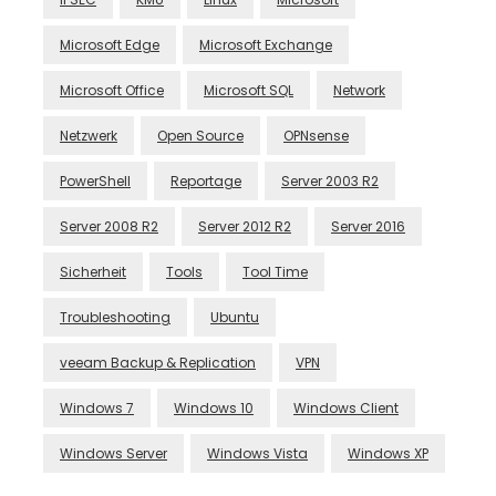
Microsoft Edge
Microsoft Exchange
Microsoft Office
Microsoft SQL
Network
Netzwerk
Open Source
OPNsense
PowerShell
Reportage
Server 2003 R2
Server 2008 R2
Server 2012 R2
Server 2016
Sicherheit
Tools
Tool Time
Troubleshooting
Ubuntu
veeam Backup & Replication
VPN
Windows 7
Windows 10
Windows Client
Windows Server
Windows Vista
Windows XP