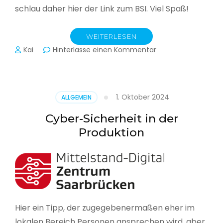
schlau daher hier der Link zum BSI. Viel Spaß!
WEITERLESEN
zu
Kai
Hinterlasse einen Kommentar
Das
BSI
hat
heute
1. Oktober 2024
ALLGEMEIN
seinen
Lagebericht
Cyber-Sicherheit in der
zur
Produktion
IT-
Sicherheit
in
Deutschland
veröffentlicht
Hier ein Tipp, der zugegebenermaßen eher im
lokalen Bereich Personen ansprechen wird, aber