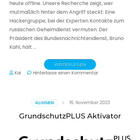
heute offline. Unsere Recherche zeigt, wer
mutmaßlich hinter dem Angriff steckt: Eine
Hackergruppe, bei der Experten Kontakte zum
russischen Geheimdienst vermuten. Der
Präsident des Bundesnachrichtendienst, Bruno
Kahl, hält …
WEITERLESEN
zu
Kai
Hinterlasse einen Kommentar
Cyberwar
–
Die
unsichtbare
16. November 2023
ALLGEMEIN
Schlacht
im
GrundschutzPLUS Aktivator
Netz