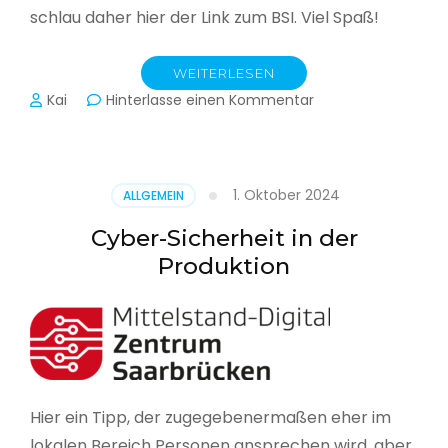
schlau daher hier der Link zum BSI. Viel Spaß!
WEITERLESEN
zu
Kai
Hinterlasse einen Kommentar
Das
BSI
hat
heute
1. Oktober 2024
ALLGEMEIN
seinen
Lagebericht
Cyber-Sicherheit in der
zur
Produktion
IT-
Sicherheit
in
Deutschland
veröffentlicht
Hier ein Tipp, der zugegebenermaßen eher im
lokalen Bereich Personen ansprechen wird, aber