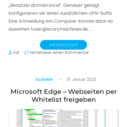
„Benutzer.domain.local“. Genauer gesagt
konfigurieren wir einen zusätzlichen UPN-Suffix.
Eine Anmeldung am Computer könnte dann so
aussehen tuser@scarymachines.de. …
WEITERLESEN
zu
Kai
Hinterlasse einen Kommentar
Zusätzlichen
User
Principal
Name
31. Januar 2022
ALLGEMEIN
(UPN)
im
Microsoft Edge – Webseiten per
Active
Whitelist freigeben
Directory
hinzufügen