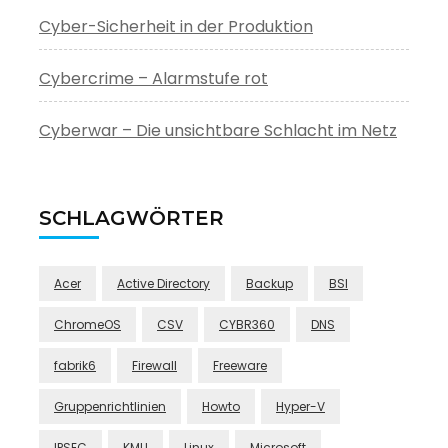
Cyber-Sicherheit in der Produktion
Cybercrime – Alarmstufe rot
Cyberwar – Die unsichtbare Schlacht im Netz
SCHLAGWÖRTER
Acer
Active Directory
Backup
BSI
ChromeOS
CSV
CYBR360
DNS
fabrik6
Firewall
Freeware
Gruppenrichtlinien
Howto
Hyper-V
IPSEC
KMU
Linux
Microsoft