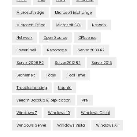
Microsoft Edge
Microsoft Exchange
Microsoft Office
Microsoft SQL
Network
Netzwerk
Open Source
OPNsense
PowerShell
Reportage
Server 2003 R2
Server 2008 R2
Server 2012 R2
Server 2016
Sicherheit
Tools
Tool Time
Troubleshooting
Ubuntu
veeam Backup & Replication
VPN
Windows 7
Windows 10
Windows Client
Windows Server
Windows Vista
Windows XP