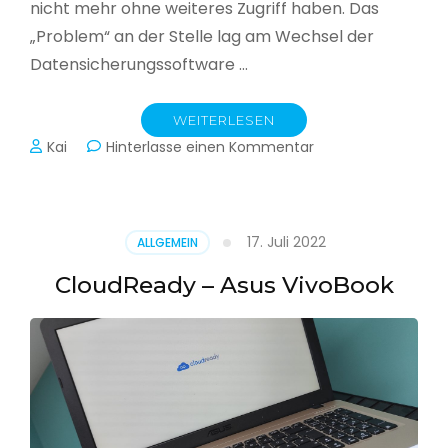
nicht mehr ohne weiteres Zugriff haben. Das
„Problem“ an der Stelle lag am Wechsel der
Datensicherungssoftware …
WEITERLESEN
zu
Kai
Hinterlasse einen Kommentar
Alle
Jahre
wieder
–
17. Juli 2022
ALLGEMEIN
Jahressicherung
CloudReady – Asus VivoBook