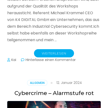
aufgrund der Qualität des Workshops
heraussticht. Referent Michael Krammel CEO
von K4 DIGITAL GmbH ein Unternehmen, das aus
dem Bereich Industrial Cybersecurity kommt.Ich
selbst habe ebenfalls an dieser Workshopreihe
teilgenommen und mein …
WEITERLESEN
zu
Kai
Hinterlasse einen Kommentar
Cyber-
Sicherheit
in
der
12. Januar 2024
ALLGEMEIN
Produktion
Cybercrime – Alarmstufe rot