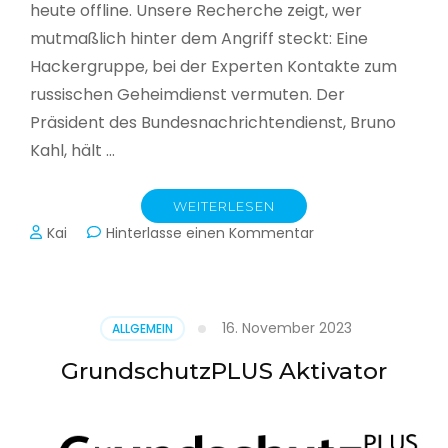
heute offline. Unsere Recherche zeigt, wer
mutmaßlich hinter dem Angriff steckt: Eine
Hackergruppe, bei der Experten Kontakte zum
russischen Geheimdienst vermuten. Der
Präsident des Bundesnachrichtendienst, Bruno
Kahl, hält …
WEITERLESEN
zu
Kai
Hinterlasse einen Kommentar
Cyberwar
–
Die
unsichtbare
16. November 2023
ALLGEMEIN
Schlacht
im
GrundschutzPLUS Aktivator
Netz