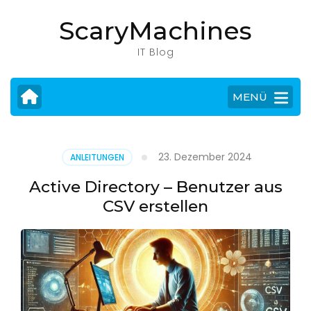
Zum
ScaryMachines
Inhalt
springen
IT Blog
(Eingabetaste
drücken)
MENÜ
23. Dezember 2024
ANLEITUNGEN
Active Directory – Benutzer aus
CSV erstellen