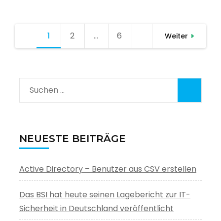
Seitennummerierung
1
Seite
2
Seite
…
6
Seite
Weiter
der
Beiträge
Suchen
nach:
NEUESTE BEITRÄGE
Active Directory – Benutzer aus CSV erstellen
Das BSI hat heute seinen Lagebericht zur IT-
Sicherheit in Deutschland veröffentlicht