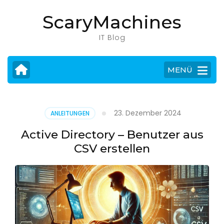
Zum
ScaryMachines
Inhalt
springen
IT Blog
(Eingabetaste
drücken)
MENÜ
23. Dezember 2024
ANLEITUNGEN
Active Directory – Benutzer aus
CSV erstellen