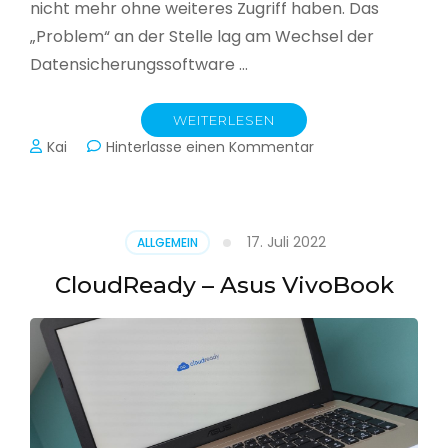
nicht mehr ohne weiteres Zugriff haben. Das
„Problem“ an der Stelle lag am Wechsel der
Datensicherungssoftware …
WEITERLESEN
zu
Kai
Hinterlasse einen Kommentar
Alle
Jahre
wieder
–
17. Juli 2022
ALLGEMEIN
Jahressicherung
CloudReady – Asus VivoBook