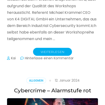
aufgrund der Qualität des Workshops
heraussticht. Referent Michael Krammel CEO
von K4 DIGITAL GmbH ein Unternehmen, das aus
dem Bereich Industrial Cybersecurity kommt.Ich
selbst habe ebenfalls an dieser Workshopreihe
teilgenommen und mein …
WEITERLESEN
zu
Kai
Hinterlasse einen Kommentar
Cyber-
Sicherheit
in
der
12. Januar 2024
ALLGEMEIN
Produktion
Cybercrime – Alarmstufe rot