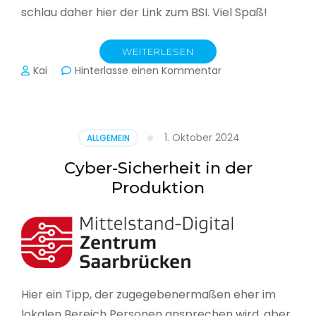
schlau daher hier der Link zum BSI. Viel Spaß!
WEITERLESEN
zu
Kai
Hinterlasse einen Kommentar
Das
BSI
hat
heute
1. Oktober 2024
ALLGEMEIN
seinen
Lagebericht
Cyber-Sicherheit in der
zur
Produktion
IT-
Sicherheit
in
Deutschland
veröffentlicht
Hier ein Tipp, der zugegebenermaßen eher im
lokalen Bereich Personen ansprechen wird, aber