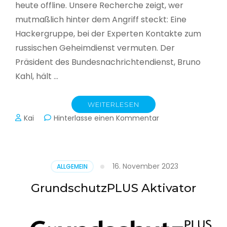
heute offline. Unsere Recherche zeigt, wer
mutmaßlich hinter dem Angriff steckt: Eine
Hackergruppe, bei der Experten Kontakte zum
russischen Geheimdienst vermuten. Der
Präsident des Bundesnachrichtendienst, Bruno
Kahl, hält …
WEITERLESEN
zu
Kai
Hinterlasse einen Kommentar
Cyberwar
–
Die
unsichtbare
16. November 2023
ALLGEMEIN
Schlacht
im
GrundschutzPLUS Aktivator
Netz