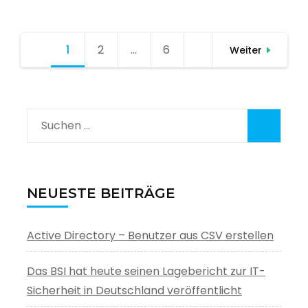
Seitennummerierung
1
Seite
2
Seite
…
6
Seite
Weiter
der
Beiträge
Suchen
nach:
NEUESTE BEITRÄGE
Active Directory – Benutzer aus CSV erstellen
Das BSI hat heute seinen Lagebericht zur IT-
Sicherheit in Deutschland veröffentlicht