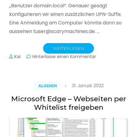
„Benutzer.domain.local“. Genauer gesagt
konfigurieren wir einen zusätzlichen UPN-Suffix.
Eine Anmeldung am Computer könnte dann so
aussehen tuser@scarymachines.de. …
WEITERLESEN
zu
Kai
Hinterlasse einen Kommentar
Zusätzlichen
User
Principal
Name
31. Januar 2022
ALLGEMEIN
(UPN)
im
Microsoft Edge – Webseiten per
Active
Whitelist freigeben
Directory
hinzufügen