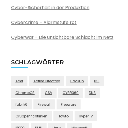
Cyber-Sicherheit in der Produktion
Cybercrime – Alarmstufe rot
Cyberwar – Die unsichtbare Schlacht im Netz
SCHLAGWÖRTER
Acer
Active Directory
Backup
BSI
ChromeOS
CSV
CYBR360
DNS
fabrik6
Firewall
Freeware
Gruppenrichtlinien
Howto
Hyper-V
IPSEC
KMU
Linux
Microsoft