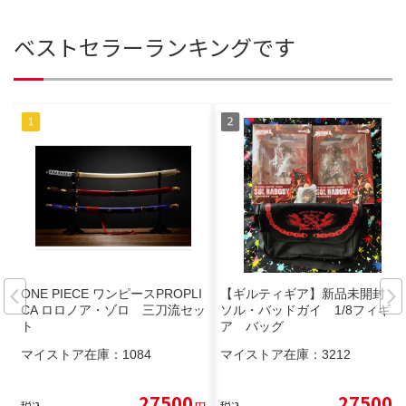
ベストセラーランキングです
ONE PIECE ワンピースPROPLI
【ギルティギア】新品未開封
CA ロロノア・ゾロ 三刀流セッ
ソル・バッドガイ 1/8フィギュ
ト
ア バッグ
マイストア在庫：
1084
マイストア在庫：
3212
27500
27500
税込
円
税込
円