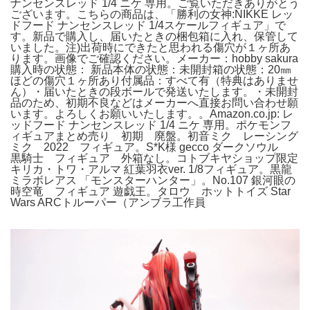
ナンセンスレッド 1/4 ニケ 専用。ご覧いただきありがとう
ございます。こちらの商品は、「勝利の女神:NIKKE レッ
ドフード ナンセンスレッド 1/4スケールフィギュア」で
す。新品で購入し、届いたときの梱包箱に入れ、保管して
いました。注)出荷時にできたと思われる傷穴が１ヶ所あ
ります。画像でご確認ください。メーカー：hobby sakura
購入時の状態： 新品本体の状態：未開封箱の状態：20㎜
ほどの傷穴１ヶ所あり付属品：すべて有（特典はありませ
ん）・届いたときの段ボールで発送いたします。・未開封
品のため、初期不良などはメーカーへ直接お問い合わせ願
います。よろしくお願いいたします。。Amazon.co.jp: レ
ッドフード ナンセンスレッド 1/4 ニケ 専用。ポケモンフ
ィギュアまとめ売り 初期 廃盤。初音ミク レーシング
ミク 2022 フィギュア。S*K様 gecco ダークソウル
黒騎士 フィギュア 外箱なし。コトブキヤショップ限定
キリカ・トワ・アルマ 紅葉羽衣ver. 1/8フィギュア。黒龍
ミラボレアス 「モンスターハンター」。No.107 銀河眼の
時空竜 フィギュア 遊戯王。タロウ ホットトイズ Star
Wars ARCトルーパー（アンブラ工作員