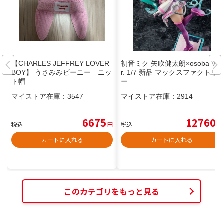
【CHARLES JEFFREY LOVER
初音ミク 矢吹健太朗×osoba Ve
BOY】 うさみみビーニー ニッ
r. 1/7 新品 マックスファクトリ
ト帽
ー
マイストア在庫：
3547
マイストア在庫：
2914
6675
12760
税込
円
税込
円
カートに入れる
カートに入れる
このカテゴリをもっと見る