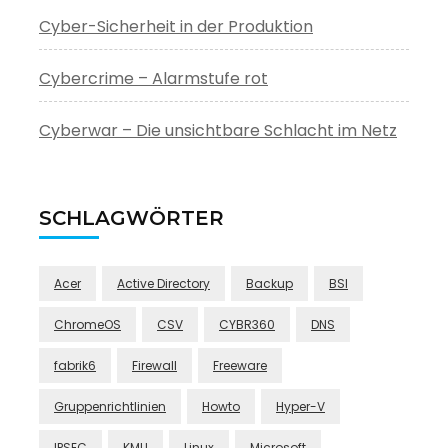
Cyber-Sicherheit in der Produktion
Cybercrime – Alarmstufe rot
Cyberwar – Die unsichtbare Schlacht im Netz
SCHLAGWÖRTER
Acer
Active Directory
Backup
BSI
ChromeOS
CSV
CYBR360
DNS
fabrik6
Firewall
Freeware
Gruppenrichtlinien
Howto
Hyper-V
IPSEC
KMU
Linux
Microsoft