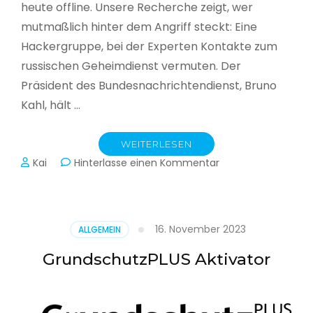
heute offline. Unsere Recherche zeigt, wer
mutmaßlich hinter dem Angriff steckt: Eine
Hackergruppe, bei der Experten Kontakte zum
russischen Geheimdienst vermuten. Der
Präsident des Bundesnachrichtendienst, Bruno
Kahl, hält …
WEITERLESEN
zu
Kai
Hinterlasse einen Kommentar
Cyberwar
–
Die
unsichtbare
16. November 2023
ALLGEMEIN
Schlacht
im
GrundschutzPLUS Aktivator
Netz