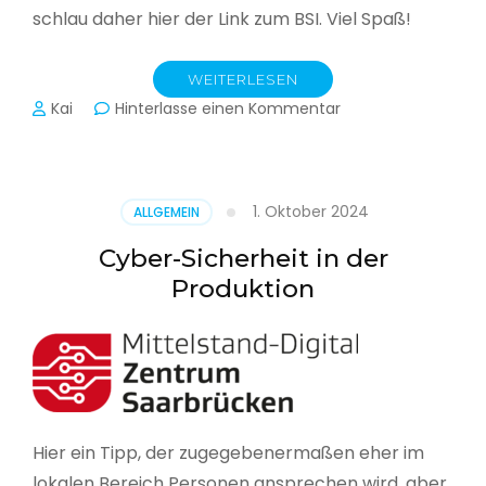
schlau daher hier der Link zum BSI. Viel Spaß!
WEITERLESEN
zu
Kai
Hinterlasse einen Kommentar
Das
BSI
hat
heute
1. Oktober 2024
ALLGEMEIN
seinen
Lagebericht
Cyber-Sicherheit in der
zur
Produktion
IT-
Sicherheit
in
Deutschland
veröffentlicht
Hier ein Tipp, der zugegebenermaßen eher im
lokalen Bereich Personen ansprechen wird, aber