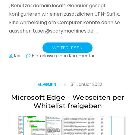
„Benutzer.domain.local“. Genauer gesagt
konfigurieren wir einen zusätzlichen UPN-Suffix.
Eine Anmeldung am Computer könnte dann so
aussehen tuser@scarymachines.de. …
WEITERLESEN
zu
Kai
Hinterlasse einen Kommentar
Zusätzlichen
User
Principal
Name
31. Januar 2022
ALLGEMEIN
(UPN)
im
Microsoft Edge – Webseiten per
Active
Whitelist freigeben
Directory
hinzufügen