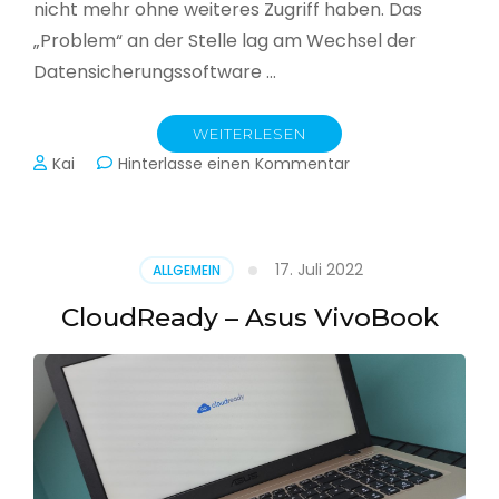
nicht mehr ohne weiteres Zugriff haben. Das
„Problem“ an der Stelle lag am Wechsel der
Datensicherungssoftware …
WEITERLESEN
zu
Kai
Hinterlasse einen Kommentar
Alle
Jahre
wieder
–
17. Juli 2022
ALLGEMEIN
Jahressicherung
CloudReady – Asus VivoBook