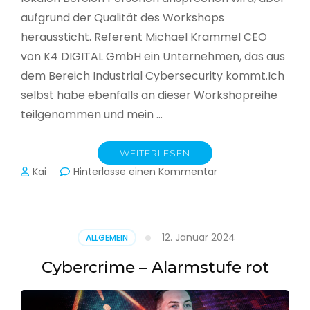
aufgrund der Qualität des Workshops
heraussticht. Referent Michael Krammel CEO
von K4 DIGITAL GmbH ein Unternehmen, das aus
dem Bereich Industrial Cybersecurity kommt.Ich
selbst habe ebenfalls an dieser Workshopreihe
teilgenommen und mein …
WEITERLESEN
zu
Kai
Hinterlasse einen Kommentar
Cyber-
Sicherheit
in
der
12. Januar 2024
ALLGEMEIN
Produktion
Cybercrime – Alarmstufe rot