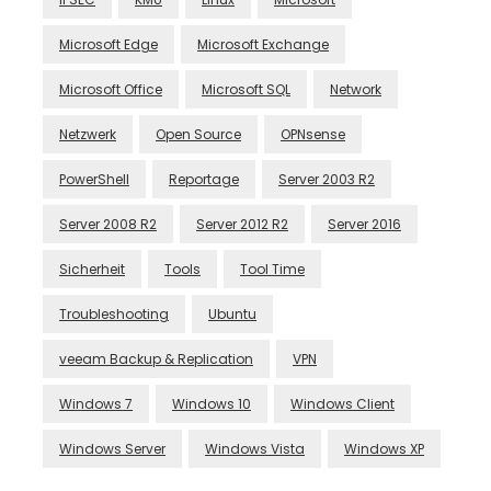
Microsoft Edge
Microsoft Exchange
Microsoft Office
Microsoft SQL
Network
Netzwerk
Open Source
OPNsense
PowerShell
Reportage
Server 2003 R2
Server 2008 R2
Server 2012 R2
Server 2016
Sicherheit
Tools
Tool Time
Troubleshooting
Ubuntu
veeam Backup & Replication
VPN
Windows 7
Windows 10
Windows Client
Windows Server
Windows Vista
Windows XP