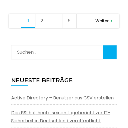
Seitennummerierung
1
Seite
2
Seite
…
6
Seite
Weiter
der
Beiträge
Suchen
nach:
NEUESTE BEITRÄGE
Active Directory – Benutzer aus CSV erstellen
Das BSI hat heute seinen Lagebericht zur IT-
Sicherheit in Deutschland veröffentlicht