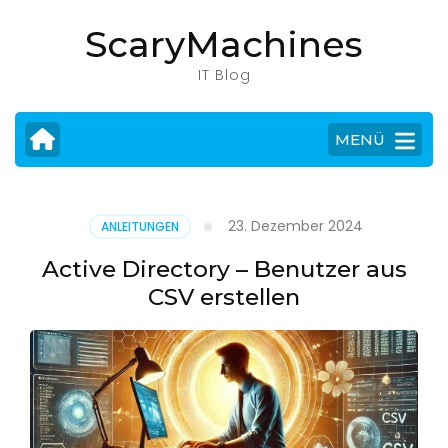
Zum
ScaryMachines
Inhalt
springen
IT Blog
(Eingabetaste
drücken)
MENÜ
23. Dezember 2024
ANLEITUNGEN
Active Directory – Benutzer aus
CSV erstellen