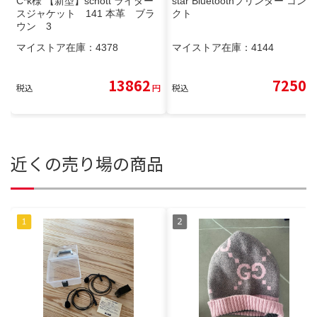
C*k様 【新型】schott ライダー
star Bluetoothプリンター コンパ
スジャケット 141 本革 ブラ
クト
ウン 3
マイストア在庫：
4378
マイストア在庫：
4144
13862
7250
税込
円
税込
円
近くの売り場の商品