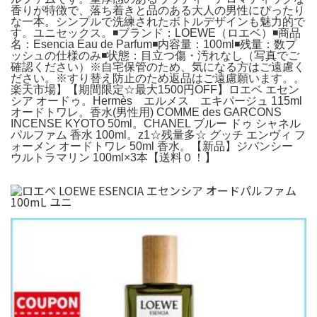
香りが特徴で、落ち着きと品のある大人の男性にぴったり
な一本。シンプルで洗練されたボトルデザインも魅力的で
す。ユニセックス。◾️ブランド：LOEWE（ロエベ）◾️商品
名：Esencia Eau de Parfum◾️内容量：100ml◾️残量：数プ
ッシュの仕様のみ◾️状態：目立つ傷・汚れなし（写真でご
確認ください）※自宅保管のため、気になる方はご遠慮く
ださい。※すり替え防止のため返品はご遠慮願います。。
楽天市場】【期間限定☆最大1500円OFF】ロエベ エセン
シア オードゥ。Hermès エルメス エキパージュ 115ml
オードトワレ。香水(男性用) COMME des GARCONS
INCENSE KYOTO 50ml。CHANEL ブルー ドゥ シャネル
パルファム 香水 100ml。z1☆残量多☆ グッチ エンヴィ フ
ォーメン オードトワレ 50ml 香水。【新品】ジバンシー
ウルトラマリン 100ml×3本【送料０！】