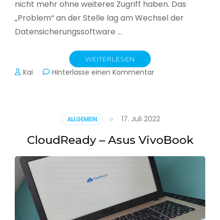
nicht mehr ohne weiteres Zugriff haben. Das
„Problem“ an der Stelle lag am Wechsel der
Datensicherungssoftware …
WEITERLESEN
zu
Kai
Hinterlasse einen Kommentar
Alle
Jahre
wieder
–
17. Juli 2022
ALLGEMEIN
Jahressicherung
CloudReady – Asus VivoBook