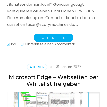
„Benutzer.domain.local“. Genauer gesagt
konfigurieren wir einen zusätzlichen UPN-Suffix.
Eine Anmeldung am Computer könnte dann so
aussehen tuser@scarymachines.de. …
WEITERLESEN
zu
Kai
Hinterlasse einen Kommentar
Zusätzlichen
User
Principal
Name
31. Januar 2022
ALLGEMEIN
(UPN)
im
Microsoft Edge – Webseiten per
Active
Whitelist freigeben
Directory
hinzufügen