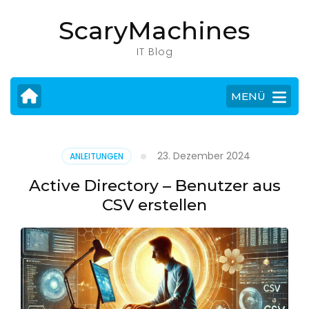
Zum
ScaryMachines
Inhalt
springen
IT Blog
(Eingabetaste
drücken)
MENÜ
23. Dezember 2024
ANLEITUNGEN
Active Directory – Benutzer aus
CSV erstellen