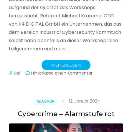
aufgrund der Qualität des Workshops
heraussticht. Referent Michael Krammel CEO
von K4 DIGITAL GmbH ein Unternehmen, das aus
dem Bereich Industrial Cybersecurity kommt.Ich
selbst habe ebenfalls an dieser Workshopreihe
teilgenommen und mein …
WEITERLESEN
zu
Kai
Hinterlasse einen Kommentar
Cyber-
Sicherheit
in
der
12. Januar 2024
ALLGEMEIN
Produktion
Cybercrime – Alarmstufe rot