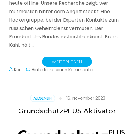
heute offline. Unsere Recherche zeigt, wer
mutmaßlich hinter dem Angriff steckt: Eine
Hackergruppe, bei der Experten Kontakte zum
russischen Geheimdienst vermuten. Der
Präsident des Bundesnachrichtendienst, Bruno
Kahl, hält …
WEITERLESEN
zu
Kai
Hinterlasse einen Kommentar
Cyberwar
–
Die
unsichtbare
16. November 2023
ALLGEMEIN
Schlacht
im
GrundschutzPLUS Aktivator
Netz