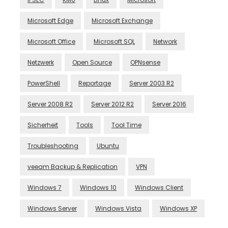
Microsoft Edge
Microsoft Exchange
Microsoft Office
Microsoft SQL
Network
Netzwerk
Open Source
OPNsense
PowerShell
Reportage
Server 2003 R2
Server 2008 R2
Server 2012 R2
Server 2016
Sicherheit
Tools
Tool Time
Troubleshooting
Ubuntu
veeam Backup & Replication
VPN
Windows 7
Windows 10
Windows Client
Windows Server
Windows Vista
Windows XP