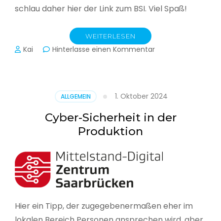
schlau daher hier der Link zum BSI. Viel Spaß!
WEITERLESEN
zu
Kai
Hinterlasse einen Kommentar
Das
BSI
hat
heute
1. Oktober 2024
ALLGEMEIN
seinen
Lagebericht
Cyber-Sicherheit in der
zur
Produktion
IT-
Sicherheit
in
Deutschland
veröffentlicht
Hier ein Tipp, der zugegebenermaßen eher im
lokalen Bereich Personen ansprechen wird, aber