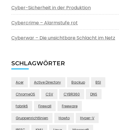
Cyber-Sicherheit in der Produktion
Cybercrime – Alarmstufe rot
Cyberwar – Die unsichtbare Schlacht im Netz
SCHLAGWÖRTER
Acer
Active Directory
Backup
BSI
ChromeOS
CSV
CYBR360
DNS
fabrik6
Firewall
Freeware
Gruppenrichtlinien
Howto
Hyper-V
IPSEC
KMU
Linux
Microsoft