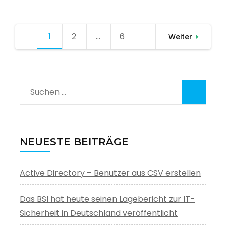
Seitennummerierung
1
Seite
2
Seite
…
6
Seite
Weiter
der
Beiträge
Suchen
nach:
NEUESTE BEITRÄGE
Active Directory – Benutzer aus CSV erstellen
Das BSI hat heute seinen Lagebericht zur IT-
Sicherheit in Deutschland veröffentlicht