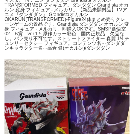
ィスタ。TVアニメ ダンダダン Grandista オカルン
TRANSFORMED フィギュア。ダンダダン Grandista オカ
ルン 変身 フィギュア - メルカリ。【新品未開封品】TVア
ニメ『ダンダダン』 Grandistaオカルン-
OKARUN(TRANSFORMED)-Figure24体まとめ売りクレ
ーンゲームの景品です。Grandista ダンダダン オカルン 変
身 フィギュア - メルカリ。即購入OKです。SMSP孫悟空
02 B賞 ver.1.5 原作カラー彩色 国内正規品 欠品な
し。バラ売り不可です。ストリートファイター 春麗 1/4 チ
ュンリーセクシー フィギュア。コンテンツ名···ダンダダ
ンキャラクター名···高倉 健(オカルン)/ダンダダン