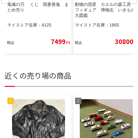
鬼滅の刃 くじ 我妻善逸 ま
動物の惑星 カエルの森工房
とめ売り
フィギュア 博物志 いきもの
大図鑑
マイストア在庫：
4125
マイストア在庫：
1865
7499
30800
税込
円
税込
円
近くの売り場の商品