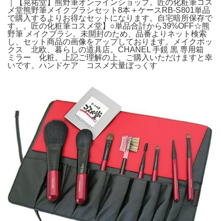
｜【晃祐堂】熊野筆オンラインショップ。匠の化粧筆コス
メ堂熊野筆メイクブラシセット8本＋ケースRB-S801単品
で購入するよりお得なセットになります。自宅暗所保存で
す。。匠の化粧筆コスメ堂】○単品合計から39%OFF☆熊
野筆 メイクブラシ。未開封のため、品番よりネット検索
し、セット商品の画像をアップしております。メイクボッ
クス 北欧、暮らしの道具店。CHANEL 手鏡 黒 専用箱
ミラー 化粧。上記ご理解の上、ご購入いただけますと幸
いです。ハンドケア コスメ大量ぼっくす