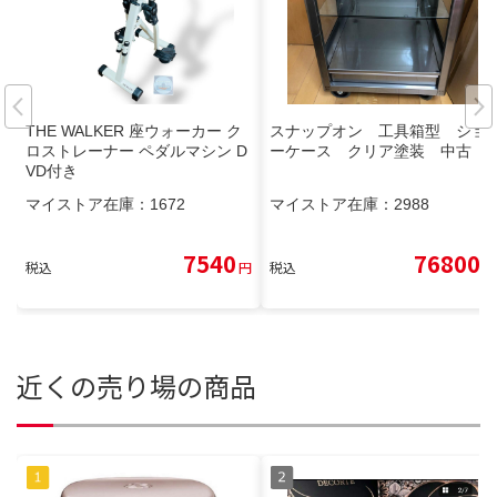
THE WALKER 座ウォーカー ク
スナップオン 工具箱型 ショ
ロストレーナー ペダルマシン D
ーケース クリア塗装 中古
VD付き
マイストア在庫：
1672
マイストア在庫：
2988
7540
76800
税込
円
税込
円
近くの売り場の商品