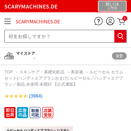
詳しくは
SCARYMACHINES.DE
こちら
0
SCARYMACHINES.DE
マイストア
変更
TOP
スキンケア・基礎化粧品
美容液
ルビーセル セラム
セット(ハンディエアブラシおまけ) ルビーセル／ハンディエアブ
ラシ／新品.未使用.未開封 【公式通販】
(3984)