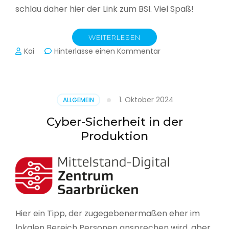
schlau daher hier der Link zum BSI. Viel Spaß!
WEITERLESEN
zu
Kai
Hinterlasse einen Kommentar
Das
BSI
hat
heute
1. Oktober 2024
ALLGEMEIN
seinen
Lagebericht
Cyber-Sicherheit in der
zur
Produktion
IT-
Sicherheit
in
Deutschland
veröffentlicht
Hier ein Tipp, der zugegebenermaßen eher im
lokalen Bereich Personen ansprechen wird, aber