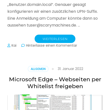
„Benutzer.domain.local“. Genauer gesagt
konfigurieren wir einen zusätzlichen UPN-Suffix.
Eine Anmeldung am Computer könnte dann so
aussehen tuser@scarymachines.de. …
WEITERLESEN
zu
Kai
Hinterlasse einen Kommentar
Zusätzlichen
User
Principal
Name
31. Januar 2022
ALLGEMEIN
(UPN)
im
Microsoft Edge – Webseiten per
Active
Whitelist freigeben
Directory
hinzufügen