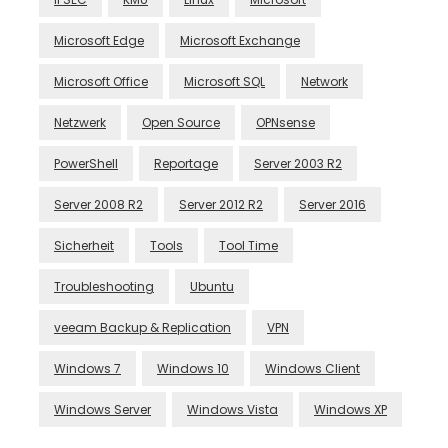
Microsoft Edge
Microsoft Exchange
Microsoft Office
Microsoft SQL
Network
Netzwerk
Open Source
OPNsense
PowerShell
Reportage
Server 2003 R2
Server 2008 R2
Server 2012 R2
Server 2016
Sicherheit
Tools
Tool Time
Troubleshooting
Ubuntu
veeam Backup & Replication
VPN
Windows 7
Windows 10
Windows Client
Windows Server
Windows Vista
Windows XP