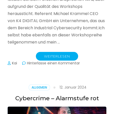
aufgrund der Qualität des Workshops
heraussticht. Referent Michael Krammel CEO
von K4 DIGITAL GmbH ein Unternehmen, das aus
dem Bereich Industrial Cybersecurity kommt.Ich
selbst habe ebenfalls an dieser Workshopreihe
teilgenommen und mein …
WEITERLESEN
zu
Kai
Hinterlasse einen Kommentar
Cyber-
Sicherheit
in
der
12. Januar 2024
ALLGEMEIN
Produktion
Cybercrime – Alarmstufe rot