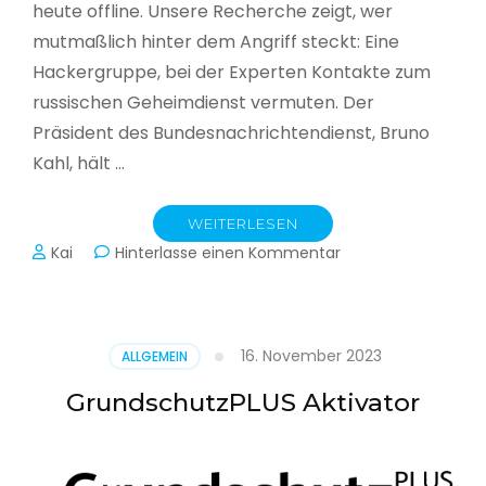
heute offline. Unsere Recherche zeigt, wer
mutmaßlich hinter dem Angriff steckt: Eine
Hackergruppe, bei der Experten Kontakte zum
russischen Geheimdienst vermuten. Der
Präsident des Bundesnachrichtendienst, Bruno
Kahl, hält …
WEITERLESEN
zu
Kai
Hinterlasse einen Kommentar
Cyberwar
–
Die
unsichtbare
16. November 2023
ALLGEMEIN
Schlacht
im
GrundschutzPLUS Aktivator
Netz