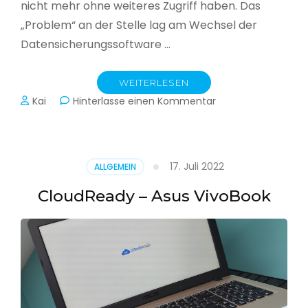
nicht mehr ohne weiteres Zugriff haben. Das
„Problem“ an der Stelle lag am Wechsel der
Datensicherungssoftware …
WEITERLESEN
zu
Kai
Hinterlasse einen Kommentar
Alle
Jahre
wieder
–
17. Juli 2022
ALLGEMEIN
Jahressicherung
CloudReady – Asus VivoBook