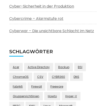
Cyber-Sicherheit in der Produktion
Cybercrime – Alarmstufe rot
Cyberwar – Die unsichtbare Schlacht im Netz
SCHLAGWÖRTER
Acer
Active Directory
Backup
BSI
ChromeOS
CSV
CYBR360
DNS
fabrik6
Firewall
Freeware
Gruppenrichtlinien
Howto
Hyper-V
IPSEC
KMU
Linux
Microsoft