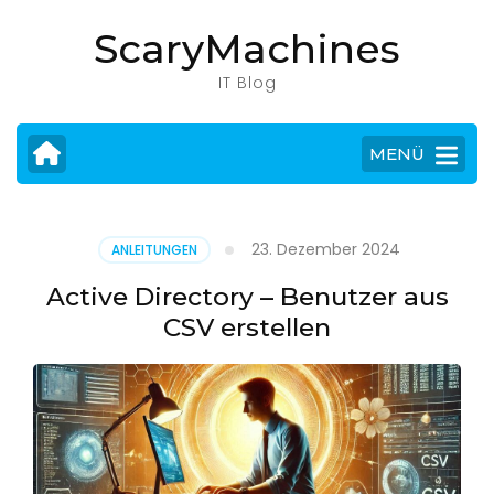
Zum
ScaryMachines
Inhalt
springen
IT Blog
(Eingabetaste
drücken)
MENÜ
23. Dezember 2024
ANLEITUNGEN
Active Directory – Benutzer aus
CSV erstellen