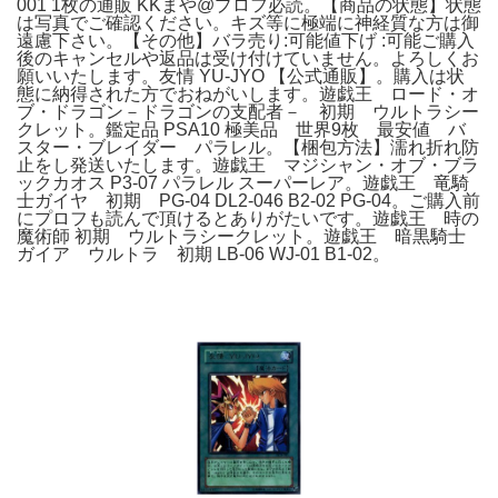
001 1枚の通販 KKまや@プロフ必読。【商品の状態】状態
は写真でご確認ください。キズ等に極端に神経質な方は御
遠慮下さい。【その他】バラ売り:可能値下げ :可能ご購入
後のキャンセルや返品は受け付けていません。よろしくお
願いいたします。友情 YU-JYO 【公式通販】。購入は状
態に納得された方でおねがいします。遊戯王 ロード・オ
ブ・ドラゴン－ドラゴンの支配者－ 初期 ウルトラシー
クレット。鑑定品 PSA10 極美品 世界9枚 最安値 バ
スター・ブレイダー パラレル。【梱包方法】濡れ折れ防
止をし発送いたします。遊戯王 マジシャン・オブ・ブラ
ックカオス P3-07 パラレル スーパーレア。遊戯王 竜騎
士ガイヤ 初期 PG-04 DL2-046 B2-02 PG-04。ご購入前
にプロフも読んで頂けるとありがたいです。遊戯王 時の
魔術師 初期 ウルトラシークレット。遊戯王 暗黒騎士
ガイア ウルトラ 初期 LB-06 WJ-01 B1-02。