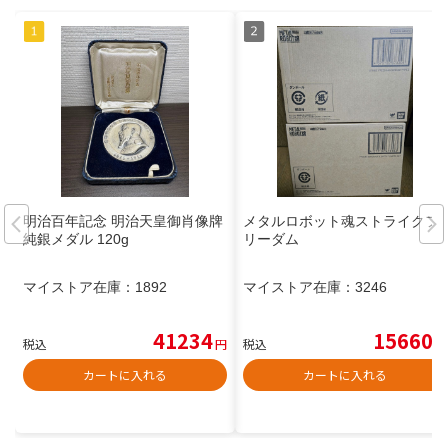
明治百年記念 明治天皇御肖像牌
メタルロボット魂ストライクフ
純銀メダル 120g
リーダム
マイストア在庫：
1892
マイストア在庫：
3246
41234
15660
税込
円
税込
円
カートに入れる
カートに入れる