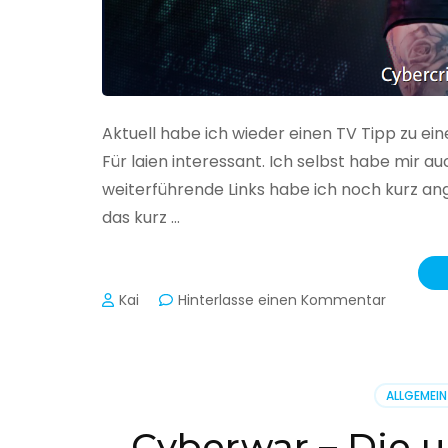
Aktuell habe ich wieder einen TV Tipp zu ei
Für laien interessant. Ich selbst habe mir
weiterführende Links habe ich noch kurz an
das kurz …
zu
Kai
Hinterlasse einen Kommentar
Cybercr
–
Alarmstu
rot
ALLGEMEIN
Cyberwar – Die u