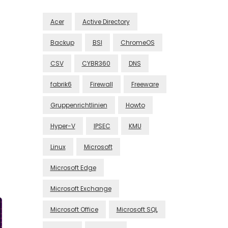
Acer
Active Directory
Backup
BSI
ChromeOS
CSV
CYBR360
DNS
fabrik6
Firewall
Freeware
Gruppenrichtlinien
Howto
Hyper-V
IPSEC
KMU
Linux
Microsoft
Microsoft Edge
Microsoft Exchange
Microsoft Office
Microsoft SQL