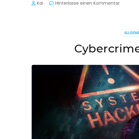
zu
Kai
Hinterlasse einen Kommentar
Cyber-
Sicherhe
in
der
ALLGEME
Produkti
Cybercrime