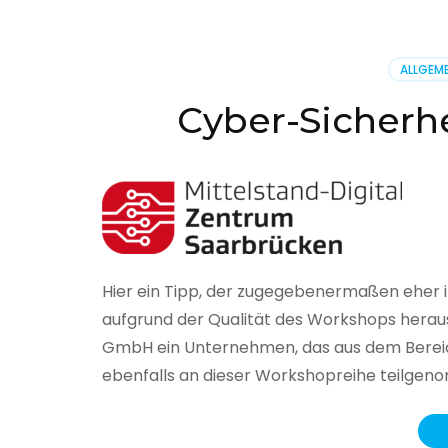
BSI
hat
heute
ALLGEME
seinen
Lageberi
Cyber-Sicherhe
zur
IT-
Sicherhe
in
Deutsch
veröffent
Hier ein Tipp, der zugegebenermaßen eher 
aufgrund der Qualität des Workshops herau
GmbH ein Unternehmen, das aus dem Bereich
ebenfalls an dieser Workshopreihe teilge