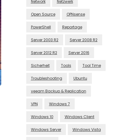
Network
Netzwerk
Open Source
OPNsense
PowerShell
Reportage
Server 2003 R2
Server 2008 R2
Server 2012 R2
Server 2016
Sicherheit
Tools
Tool Time
Troubleshooting
Ubuntu
veeam Backup & Replication
VPN
Windows 7
Windows 10
Windows Client
Windows Server
Windows Vista