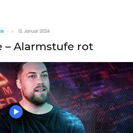
it
12. Januar 2024
IN
on
 – Alarmstufe rot