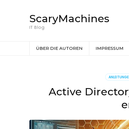
Zum
Inhalt
ScaryMachines
springen
(Eingabetaste
IT Blog
drücken)
ÜBER DIE AUTOREN
IMPRESSUM
ANLEITUNG
Active Directo
e