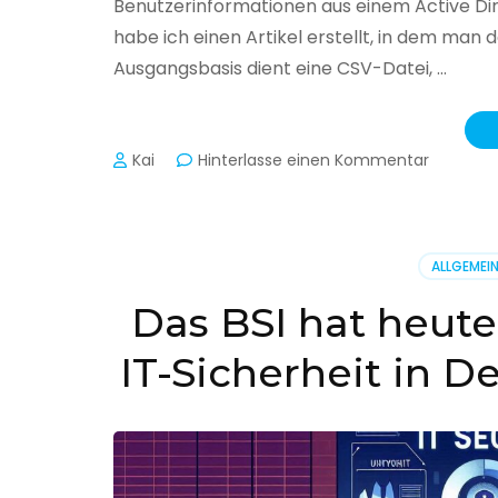
Benutzerinformationen aus einem Active Di
habe ich einen Artikel erstellt, in dem man
Ausgangsbasis dient eine CSV-Datei, …
zu
Kai
Hinterlasse einen Kommentar
Active
Director
–
Benutzer
ALLGEMEI
aus
CSV
Das BSI hat heute
erstellen
IT-Sicherheit in D