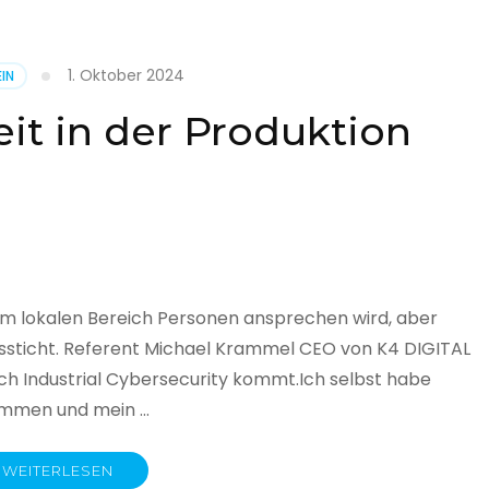
1. Oktober 2024
IN
cht
it in der Produktion
it
land
licht
im lokalen Bereich Personen ansprechen wird, aber
ssticht. Referent Michael Krammel CEO von K4 DIGITAL
 Industrial Cybersecurity kommt.Ich selbst habe
nommen und mein …
WEITERLESEN