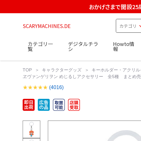
おかげさまで開設25
SCARYMACHINES.DE
カテゴリ一
デジタルチラ
Howto情
覧
シ
報
TOP
キャラクターグッズ
キーホルダー・アクリル
ヱヴァンゲリヲン めじるしアクセサリー 全5種 まとめ売り
(4016)