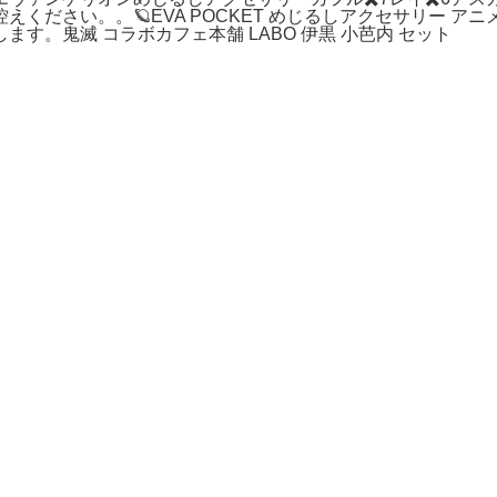
ください。。🪐EVA POCKET めじるしアクセサリー ア
す。鬼滅 コラボカフェ本舗 LABO 伊黒 小芭内 セット