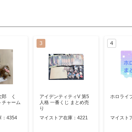
次郎 く
アイデンティティV 第5
ホロライ
トチャーム
人格 一番くじ まとめ売
り
庫：
4354
マイストア在庫：
4221
マイスト