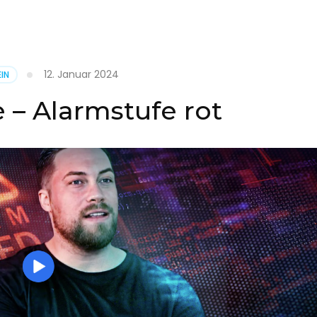
it
12. Januar 2024
IN
on
 – Alarmstufe rot