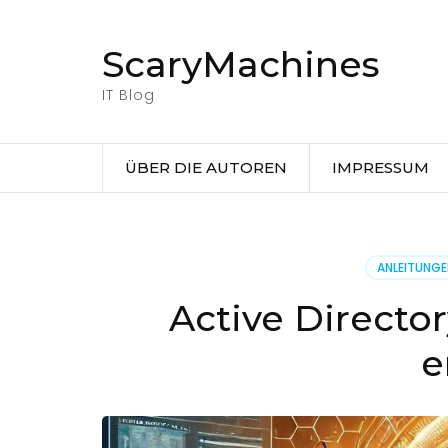
Zum
Inhalt
ScaryMachines
springen
(Eingabetaste
IT Blog
drücken)
ÜBER DIE AUTOREN
IMPRESSUM
ANLEITUNG
Active Directo
e