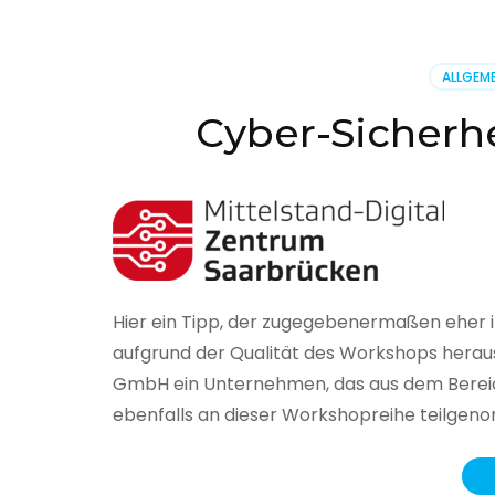
BSI
hat
heute
ALLGEME
seinen
Lageberi
Cyber-Sicherhe
zur
IT-
Sicherhe
in
Deutsch
veröffent
Hier ein Tipp, der zugegebenermaßen eher 
aufgrund der Qualität des Workshops herau
GmbH ein Unternehmen, das aus dem Bereich
ebenfalls an dieser Workshopreihe teilge