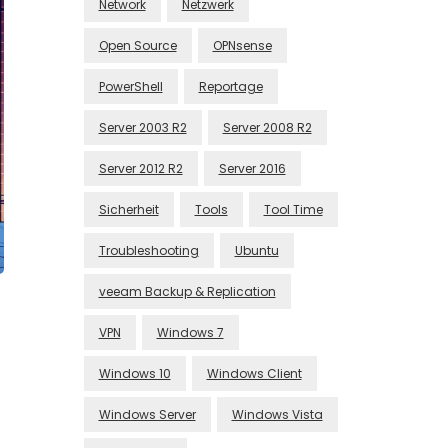
Network
Netzwerk
Open Source
OPNsense
PowerShell
Reportage
Server 2003 R2
Server 2008 R2
Server 2012 R2
Server 2016
Sicherheit
Tools
Tool Time
Troubleshooting
Ubuntu
veeam Backup & Replication
VPN
Windows 7
Windows 10
Windows Client
Windows Server
Windows Vista