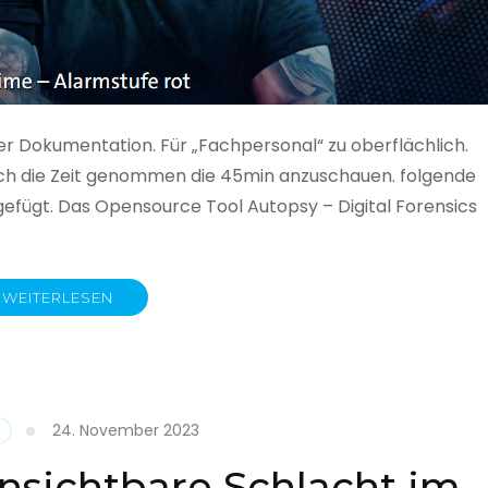
ner Dokumentation. Für „Fachpersonal“ zu oberflächlich.
 auch die Zeit genommen die 45min anzuschauen. folgende
gefügt. Das Opensource Tool Autopsy – Digital Forensics
WEITERLESEN
ime
fe
24. November 2023
nsichtbare Schlacht im