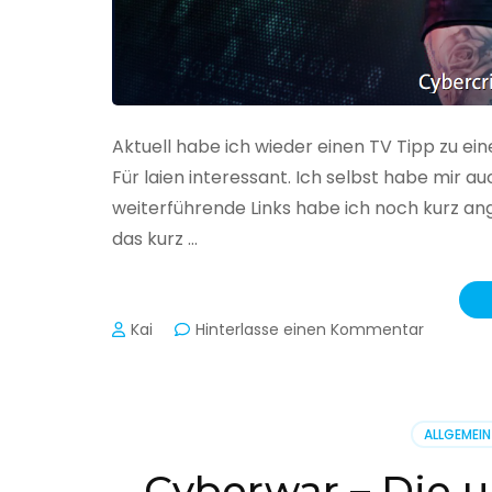
Aktuell habe ich wieder einen TV Tipp zu ei
Für laien interessant. Ich selbst habe mir
weiterführende Links habe ich noch kurz an
das kurz …
zu
Kai
Hinterlasse einen Kommentar
Cybercr
–
Alarmstu
rot
ALLGEMEIN
Cyberwar – Die u