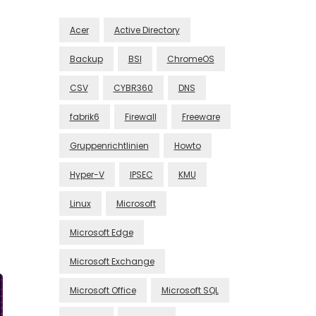
Acer
Active Directory
Backup
BSI
ChromeOS
CSV
CYBR360
DNS
fabrik6
Firewall
Freeware
Gruppenrichtlinien
Howto
Hyper-V
IPSEC
KMU
Linux
Microsoft
Microsoft Edge
Microsoft Exchange
Microsoft Office
Microsoft SQL