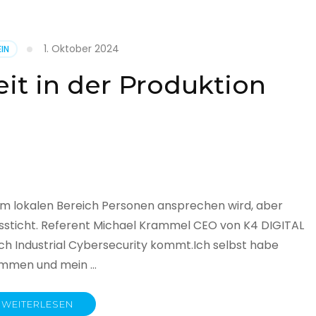
1. Oktober 2024
IN
cht
it in der Produktion
it
land
licht
im lokalen Bereich Personen ansprechen wird, aber
ssticht. Referent Michael Krammel CEO von K4 DIGITAL
 Industrial Cybersecurity kommt.Ich selbst habe
nommen und mein …
WEITERLESEN