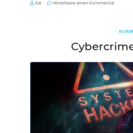
zu
Kai
Hinterlasse einen Kommentar
Cyber-
Sicherhe
in
der
ALLGEME
Produkti
Cybercrime