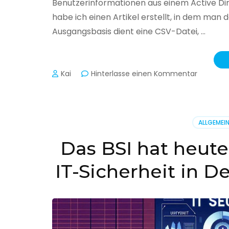
Benutzerinformationen aus einem Active Di
habe ich einen Artikel erstellt, in dem man
Ausgangsbasis dient eine CSV-Datei, …
zu
Kai
Hinterlasse einen Kommentar
Active
Director
–
Benutzer
ALLGEMEI
aus
CSV
Das BSI hat heute
erstellen
IT-Sicherheit in D