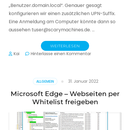
„Benutzer.domain.local“. Genauer gesagt
konfigurieren wir einen zusätzlichen UPN-Suffix.
Eine Anmeldung am Computer könnte dann so
aussehen tuser@scarymachines.de. …
WEITERLESEN
zu
Kai
Hinterlasse einen Kommentar
Zusätzlichen
User
Principal
Name
31. Januar 2022
ALLGEMEIN
(UPN)
im
Microsoft Edge – Webseiten per
Active
Whitelist freigeben
Directory
hinzufügen