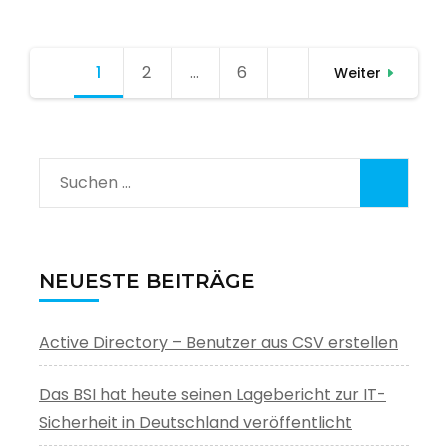
Seitennummerierung
1
Seite
2
Seite
…
6
Seite
Weiter
der
Beiträge
Suchen
nach:
NEUESTE BEITRÄGE
Active Directory – Benutzer aus CSV erstellen
Das BSI hat heute seinen Lagebericht zur IT-
Sicherheit in Deutschland veröffentlicht