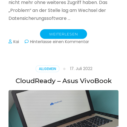
nicht mehr ohne weiteres Zugriff haben. Das
„Problem“ an der Stelle lag am Wechsel der
Datensicherungssoftware …
WEITERLESEN
zu
Kai
Hinterlasse einen Kommentar
Alle
Jahre
wieder
–
17. Juli 2022
ALLGEMEIN
Jahressicherung
CloudReady – Asus VivoBook