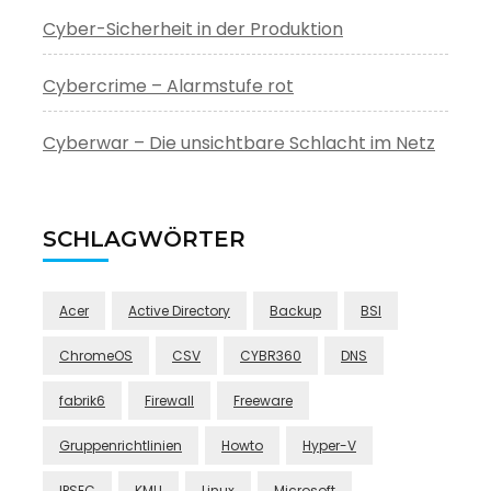
Cyber-Sicherheit in der Produktion
Cybercrime – Alarmstufe rot
Cyberwar – Die unsichtbare Schlacht im Netz
SCHLAGWÖRTER
Acer
Active Directory
Backup
BSI
ChromeOS
CSV
CYBR360
DNS
fabrik6
Firewall
Freeware
Gruppenrichtlinien
Howto
Hyper-V
IPSEC
KMU
Linux
Microsoft