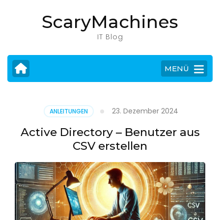
Zum
ScaryMachines
Inhalt
springen
IT Blog
(Eingabetaste
drücken)
MENÜ
23. Dezember 2024
ANLEITUNGEN
Active Directory – Benutzer aus
CSV erstellen