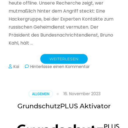
heute offline. Unsere Recherche zeigt, wer
mutmaßlich hinter dem Angriff steckt: Eine
Hackergruppe, bei der Experten Kontakte zum
russischen Geheimdienst vermuten. Der
Präsident des Bundesnachrichtendienst, Bruno
Kahl, hält …
WEITERLESEN
zu
Kai
Hinterlasse einen Kommentar
Cyberwar
–
Die
unsichtbare
16. November 2023
ALLGEMEIN
Schlacht
im
GrundschutzPLUS Aktivator
Netz