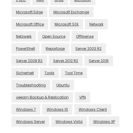
Microsoft Edge
Microsoft Exchange
Microsoft Office
Microsoft SQL
Network
Netzwerk
Open Source
OPNsense
PowerShell
Reportage
Server 2003 R2
Server 2008 R2
Server 2012 R2
Server 2016
Sicherheit
Tools
Tool Time
Troubleshooting
Ubuntu
veeam Backup & Replication
VPN
Windows 7
Windows 10
Windows Client
Windows Server
Windows Vista
Windows XP