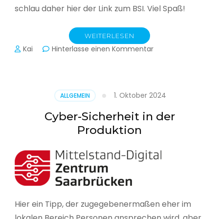
schlau daher hier der Link zum BSI. Viel Spaß!
WEITERLESEN
zu
Kai
Hinterlasse einen Kommentar
Das
BSI
hat
heute
1. Oktober 2024
ALLGEMEIN
seinen
Lagebericht
Cyber-Sicherheit in der
zur
Produktion
IT-
Sicherheit
in
Deutschland
veröffentlicht
Hier ein Tipp, der zugegebenermaßen eher im
lokalen Bereich Personen ansprechen wird, aber