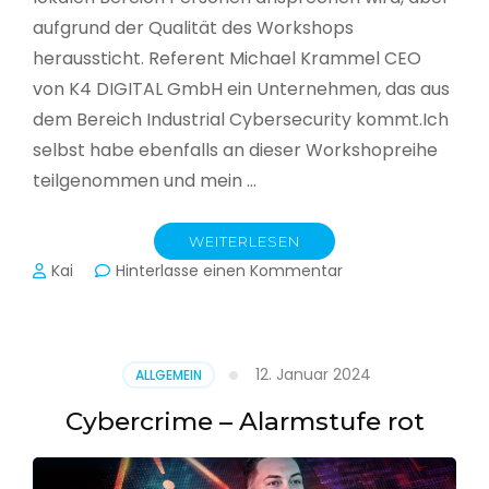
aufgrund der Qualität des Workshops
heraussticht. Referent Michael Krammel CEO
von K4 DIGITAL GmbH ein Unternehmen, das aus
dem Bereich Industrial Cybersecurity kommt.Ich
selbst habe ebenfalls an dieser Workshopreihe
teilgenommen und mein …
WEITERLESEN
zu
Kai
Hinterlasse einen Kommentar
Cyber-
Sicherheit
in
der
12. Januar 2024
ALLGEMEIN
Produktion
Cybercrime – Alarmstufe rot