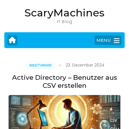
Zum
ScaryMachines
Inhalt
springen
IT Blog
(Eingabetaste
drücken)
MENÜ
23. Dezember 2024
ANLEITUNGEN
Active Directory – Benutzer aus
CSV erstellen