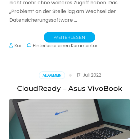
nicht mehr ohne weiteres Zugriff haben. Das
„Problem“ an der Stelle lag am Wechsel der
Datensicherungssoftware …
WEITERLESEN
zu
Kai
Hinterlasse einen Kommentar
Alle
Jahre
wieder
–
17. Juli 2022
ALLGEMEIN
Jahressicherung
CloudReady – Asus VivoBook