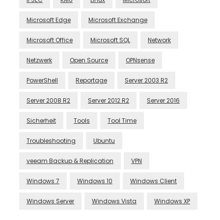
Microsoft Edge
Microsoft Exchange
Microsoft Office
Microsoft SQL
Network
Netzwerk
Open Source
OPNsense
PowerShell
Reportage
Server 2003 R2
Server 2008 R2
Server 2012 R2
Server 2016
Sicherheit
Tools
Tool Time
Troubleshooting
Ubuntu
veeam Backup & Replication
VPN
Windows 7
Windows 10
Windows Client
Windows Server
Windows Vista
Windows XP