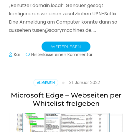
„Benutzer.domain.local“. Genauer gesagt
konfigurieren wir einen zusätzlichen UPN-Suffix.
Eine Anmeldung am Computer könnte dann so
aussehen tuser@scarymachines.de. …
WEITERLESEN
zu
Kai
Hinterlasse einen Kommentar
Zusätzlichen
User
Principal
Name
31. Januar 2022
ALLGEMEIN
(UPN)
im
Microsoft Edge – Webseiten per
Active
Whitelist freigeben
Directory
hinzufügen