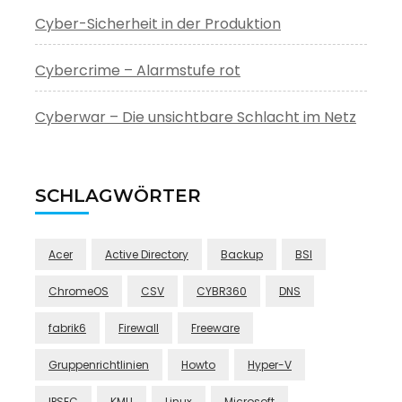
Cyber-Sicherheit in der Produktion
Cybercrime – Alarmstufe rot
Cyberwar – Die unsichtbare Schlacht im Netz
SCHLAGWÖRTER
Acer
Active Directory
Backup
BSI
ChromeOS
CSV
CYBR360
DNS
fabrik6
Firewall
Freeware
Gruppenrichtlinien
Howto
Hyper-V
IPSEC
KMU
Linux
Microsoft