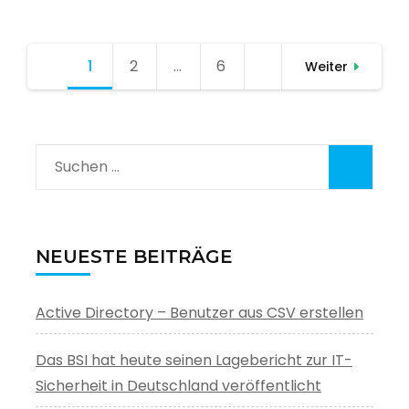
Seitennummerierung
1
Seite
2
Seite
…
6
Seite
Weiter
der
Beiträge
Suchen
nach:
NEUESTE BEITRÄGE
Active Directory – Benutzer aus CSV erstellen
Das BSI hat heute seinen Lagebericht zur IT-
Sicherheit in Deutschland veröffentlicht