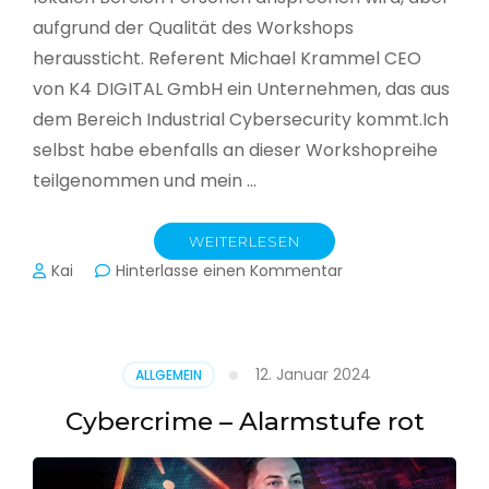
aufgrund der Qualität des Workshops
heraussticht. Referent Michael Krammel CEO
von K4 DIGITAL GmbH ein Unternehmen, das aus
dem Bereich Industrial Cybersecurity kommt.Ich
selbst habe ebenfalls an dieser Workshopreihe
teilgenommen und mein …
WEITERLESEN
zu
Kai
Hinterlasse einen Kommentar
Cyber-
Sicherheit
in
der
12. Januar 2024
ALLGEMEIN
Produktion
Cybercrime – Alarmstufe rot