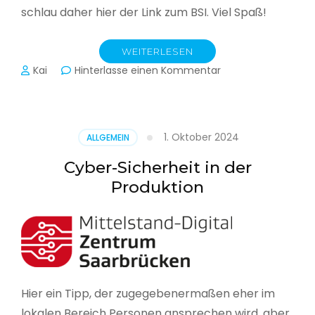
schlau daher hier der Link zum BSI. Viel Spaß!
WEITERLESEN
zu
Kai
Hinterlasse einen Kommentar
Das
BSI
hat
heute
1. Oktober 2024
ALLGEMEIN
seinen
Lagebericht
Cyber-Sicherheit in der
zur
Produktion
IT-
Sicherheit
in
Deutschland
veröffentlicht
Hier ein Tipp, der zugegebenermaßen eher im
lokalen Bereich Personen ansprechen wird, aber