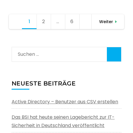
Seitennummerierung
1
Seite
2
Seite
…
6
Seite
Weiter
der
Beiträge
Suchen
nach:
NEUESTE BEITRÄGE
Active Directory – Benutzer aus CSV erstellen
Das BSI hat heute seinen Lagebericht zur IT-
Sicherheit in Deutschland veröffentlicht