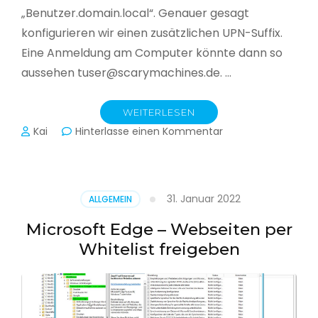
„Benutzer.domain.local“. Genauer gesagt
konfigurieren wir einen zusätzlichen UPN-Suffix.
Eine Anmeldung am Computer könnte dann so
aussehen tuser@scarymachines.de. …
WEITERLESEN
zu
Kai
Hinterlasse einen Kommentar
Zusätzlichen
User
Principal
Name
31. Januar 2022
ALLGEMEIN
(UPN)
im
Microsoft Edge – Webseiten per
Active
Whitelist freigeben
Directory
hinzufügen