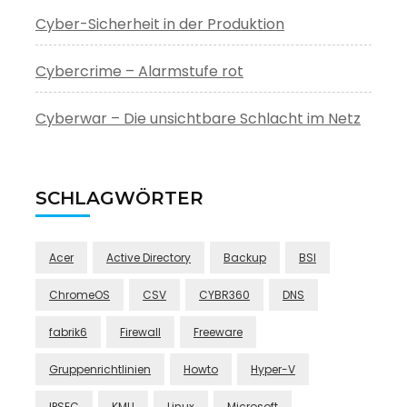
Cyber-Sicherheit in der Produktion
Cybercrime – Alarmstufe rot
Cyberwar – Die unsichtbare Schlacht im Netz
SCHLAGWÖRTER
Acer
Active Directory
Backup
BSI
ChromeOS
CSV
CYBR360
DNS
fabrik6
Firewall
Freeware
Gruppenrichtlinien
Howto
Hyper-V
IPSEC
KMU
Linux
Microsoft