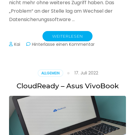
nicht mehr ohne weiteres Zugriff haben. Das
„Problem“ an der Stelle lag am Wechsel der
Datensicherungssoftware …
WEITERLESEN
zu
Kai
Hinterlasse einen Kommentar
Alle
Jahre
wieder
–
17. Juli 2022
ALLGEMEIN
Jahressicherung
CloudReady – Asus VivoBook