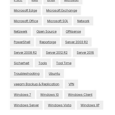
Microsoft Edge
Microsoft Exchange
Microsoft Office
Microsoft SQL
Network
Netzwerk
Open Source
OPNsense
PowerShell
Reportage
Server 2003 R2
Server 2008 R2
Server 2012 R2
Server 2016
Sicherheit
Tools
Tool Time
Troubleshooting
Ubuntu
veeam Backup & Replication
VPN
Windows 7
Windows 10
Windows Client
Windows Server
Windows Vista
Windows XP