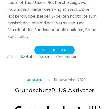
heute offline. Unsere Recherche zeigt, wer
mutmaßlich hinter dem Angriff steckt: Eine
Hackergruppe, bei der Experten Kontakte zum
russischen Geheimdienst vermuten. Der
Präsident des Bundesnachrichtendienst, Bruno
Kahl, hält …
WEITERLESEN
zu
Kai
Hinterlasse einen Kommentar
Cyberwar
–
Die
unsichtbare
16. November 2023
ALLGEMEIN
Schlacht
im
GrundschutzPLUS Aktivator
Netz