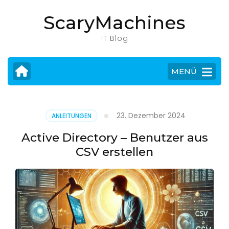
Zum
ScaryMachines
Inhalt
springen
IT Blog
(Eingabetaste
drücken)
MENÜ
23. Dezember 2024
ANLEITUNGEN
Active Directory – Benutzer aus
CSV erstellen