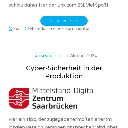
schlau daher hier der Link zum BSI. Viel Spaß!
WEITERLESEN
zu
Kai
Hinterlasse einen Kommentar
Das
BSI
hat
heute
1. Oktober 2024
ALLGEMEIN
seinen
Lagebericht
Cyber-Sicherheit in der
zur
Produktion
IT-
Sicherheit
in
Deutschland
veröffentlicht
Hier ein Tipp, der zugegebenermaßen eher im
lokalen Bereich Personen ansprechen wird, aber