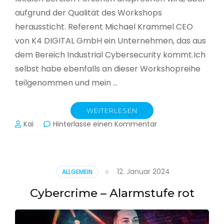
aufgrund der Qualität des Workshops
heraussticht. Referent Michael Krammel CEO
von K4 DIGITAL GmbH ein Unternehmen, das aus
dem Bereich Industrial Cybersecurity kommt.Ich
selbst habe ebenfalls an dieser Workshopreihe
teilgenommen und mein …
WEITERLESEN
zu
Kai
Hinterlasse einen Kommentar
Cyber-
Sicherheit
in
der
12. Januar 2024
ALLGEMEIN
Produktion
Cybercrime – Alarmstufe rot