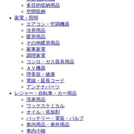
多目的収納用品
空間収納
家電・照明
エアコン・空調機器
冷房用品
暖房用品
その他暖房用品
家事家電
調理家電
コンロ・ガス器具用品
ＡＶ機器
理美容・健康
電線・延長コード
アンテナパーツ
レジャー・自転車・カー用品
洗車用品
ワックスケミカル
オイル・添加剤
バッテリー・電装・バルブ
車内用品・車外用品
車内小物