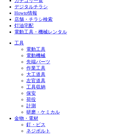
カテゴリ一覧
デジタルチラシ
Howto情報
店舗・チラシ検索
灯油宅配
電動工具・機械レンタル
工具
電動工具
電動機械
先端パーツ
作業工具
大工道具
左官道具
工具収納
保安
荷役
計測
研磨・ケミカル
金物・電材
釘・ビス
ネジボルト