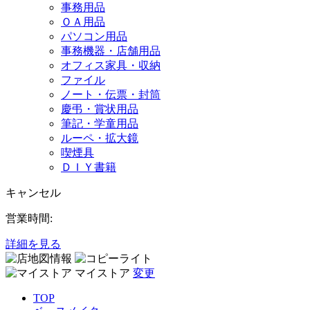
事務用品
ＯＡ用品
パソコン用品
事務機器・店舗用品
オフィス家具・収納
ファイル
ノート・伝票・封筒
慶弔・賞状用品
筆記・学童用品
ルーペ・拡大鏡
喫煙具
ＤＩＹ書籍
キャンセル
営業時間:
詳細を見る
マイストア
変更
TOP