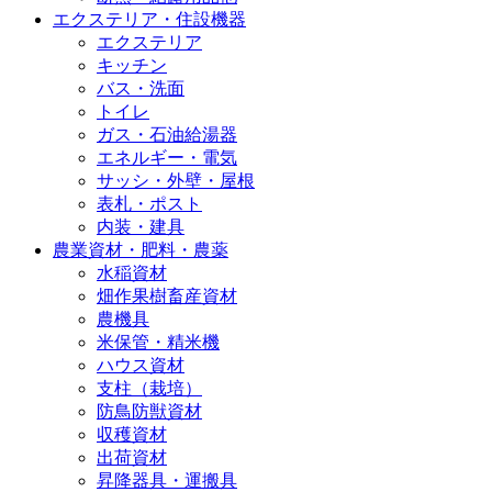
エクステリア・住設機器
エクステリア
キッチン
バス・洗面
トイレ
ガス・石油給湯器
エネルギー・電気
サッシ・外壁・屋根
表札・ポスト
内装・建具
農業資材・肥料・農薬
水稲資材
畑作果樹畜産資材
農機具
米保管・精米機
ハウス資材
支柱（栽培）
防鳥防獣資材
収穫資材
出荷資材
昇降器具・運搬具