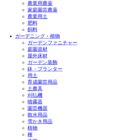
農業用農薬
家庭園芸農薬
農業用土
肥料
飼料
ガーデニング・植物
ガーデンファニチャー
庭園資材
屋外床材
ガーデン装飾
鉢・プランター
用土
育成園芸用品
土農具
刈払機
噴霧器
園芸機器
散水用品
雪かき用品
植物
種