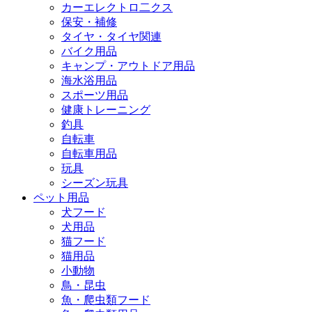
カーエレクトロ二クス
保安・補修
タイヤ・タイヤ関連
バイク用品
キャンプ・アウトドア用品
海水浴用品
スポーツ用品
健康トレーニング
釣具
自転車
自転車用品
玩具
シーズン玩具
ペット用品
犬フード
犬用品
猫フード
猫用品
小動物
鳥・昆虫
魚・爬虫類フード