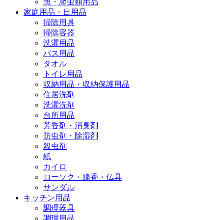
魚・爬虫類用品
家庭用品・日用品
掃除用具
掃除容器
洗濯用品
バス用品
タオル
トイレ用品
収納用品・収納保護用品
住居洗剤
洗濯洗剤
台所用品
芳香剤・消臭剤
防虫剤・除湿剤
殺虫剤
紙
カイロ
ローソク・線香・仏具
サンダル
キッチン用品
調理器具
調理用品