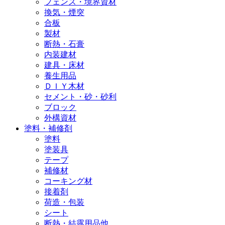
フェンス・境界資材
換気・煙突
合板
製材
断熱・石膏
内装建材
建具・床材
養生用品
ＤＩＹ木材
セメント・砂・砂利
ブロック
外構資材
塗料・補修剤
塗料
塗装具
テープ
補修材
コーキング材
接着剤
荷造・包装
シート
断熱・結露用品他