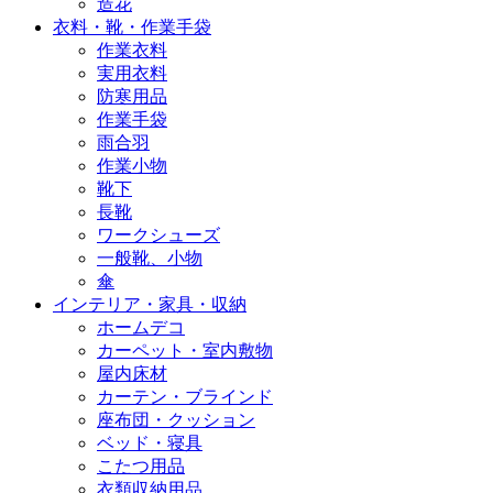
造花
衣料・靴・作業手袋
作業衣料
実用衣料
防寒用品
作業手袋
雨合羽
作業小物
靴下
長靴
ワークシューズ
一般靴、小物
傘
インテリア・家具・収納
ホームデコ
カーペット・室内敷物
屋内床材
カーテン・ブラインド
座布団・クッション
ベッド・寝具
こたつ用品
衣類収納用品