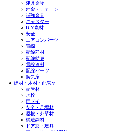
建具金物
針金・チェーン
補強金具
キャスター
DIY素材
安全
エアコンパーツ
電線
配線部材
配線結束
電設資材
配線パーツ
換気扇
建材・木材・配管材
配管材
水栓
雨ドイ
安全・足場材
屋根・外壁材
構造鋼材
ドア窓・建具