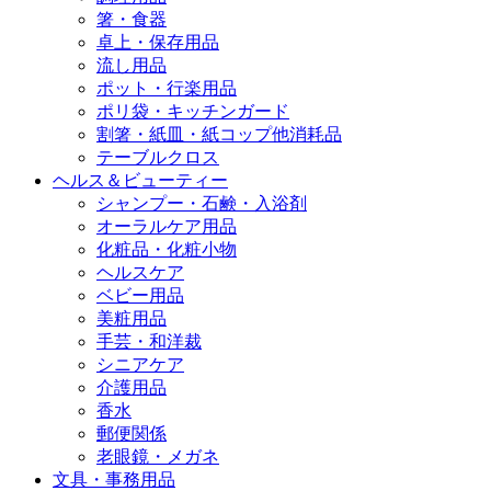
箸・食器
卓上・保存用品
流し用品
ポット・行楽用品
ポリ袋・キッチンガード
割箸・紙皿・紙コップ他消耗品
テーブルクロス
ヘルス＆ビューティー
シャンプー・石鹸・入浴剤
オーラルケア用品
化粧品・化粧小物
ヘルスケア
ベビー用品
美粧用品
手芸・和洋裁
シニアケア
介護用品
香水
郵便関係
老眼鏡・メガネ
文具・事務用品