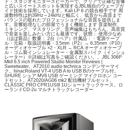
ド・スタジオモニタースピーカーで、クリアで正確な音像
と広いスイートスポットを実現するJBL独自のウェーブガ
イド技術を採用しています。Kali LP 6 の競合相手です 周
波数特性は約39Hz～24kHzと幅広く、低音から高音まで
バランスの取れたプロフェッショナルな音質を提供しま
す。音響処理なしの部屋でうまく機能します 音楽制作、
ミキシング、マスタリング、音声編集はもちろん、高音質
で音楽を楽しみたい方にも最適です。状態： 使用少なめ
（ほぼ新品）数量： 2台（ペア）付属品：・電源ケーブ
ル・元箱・取扱説明書・3.5mm（P2）→ 6.35mm（P10）
オーディオケーブル ×2・XLR → RCA オーディオケーブ
ル・ゴム製インシュレーター・金属製スパイク（インシュ
レーター）※詳細は写真をご確認ください。。JBL 306P
MkII 6.5 inch Powered Studio Monitor Reviews |
Sweetwater。AT2010 audio technica コンデンサーマイ
ク。hinacRoland VT-4 USB A to USB Bのケーブル付。
SHURE シュア MV6 USB ゲーミング マイクロホン コー
ドセット。AT2020/AG06 mk2 配信機材フルセット。
CLASSIC PRO CPR1USIII 1Uショートラックケース。ロ
ーランドCD-2u マルチトラックレコーダー