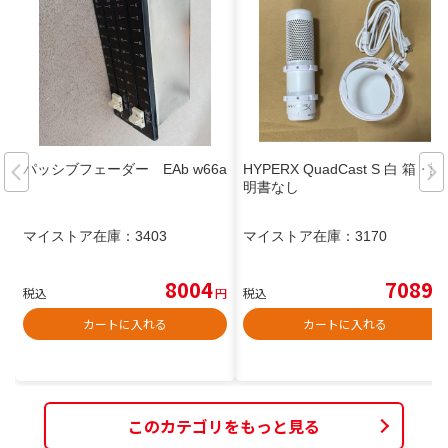
パッシブフェーダー EAb w66a
HYPERX QuadCast S 白 箱・説
明書なし
マイストア在庫：
3403
マイストア在庫：
3170
8004
7089
税込
円
税込
円
カートに入れる
カートに入れる
このカテゴリをもっと見る