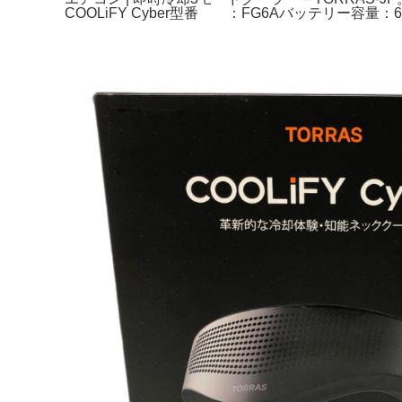
COOLiFY Cyber型番 ：FG6Aバッテリー容量：60