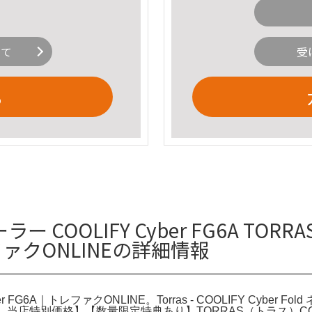
いて
受
る
ラー COOLIFY Cyber FG6A TO
トレファクONLINEの詳細情報
FG6A｜トレファクONLINE。Torras - COOLIFY Cyber Fol
-JP。当店特別価格】【数量限定特典あり】TORRAS（トラス）CO