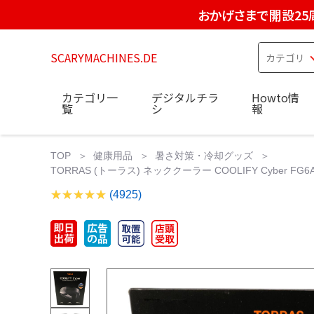
おかげさまで開設25
SCARYMACHINES.DE
カテゴリ一
デジタルチラ
Howto情
覧
シ
報
TOP
健康用品
暑さ対策・冷却グッズ
TORRAS (トーラス) ネッククーラー COOLIFY Cyber FG6
(4925)