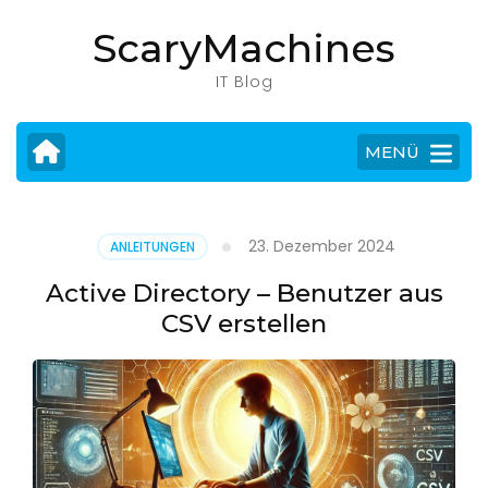
Zum
ScaryMachines
Inhalt
springen
IT Blog
(Eingabetaste
drücken)
MENÜ
23. Dezember 2024
ANLEITUNGEN
Active Directory – Benutzer aus
CSV erstellen