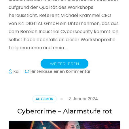
aufgrund der Qualität des Workshops
heraussticht. Referent Michael Krammel CEO
von K4 DIGITAL GmbH ein Unternehmen, das aus
dem Bereich Industrial Cybersecurity kommt.Ich
selbst habe ebenfalls an dieser Workshopreihe
teilgenommen und mein …
WEITERLESEN
zu
Kai
Hinterlasse einen Kommentar
Cyber-
Sicherheit
in
der
12. Januar 2024
ALLGEMEIN
Produktion
Cybercrime – Alarmstufe rot