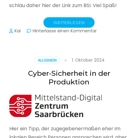
schlau daher hier der Link zum BSI. Viel Spaß!
WEITERLESEN
zu
Kai
Hinterlasse einen Kommentar
Das
BSI
hat
heute
1. Oktober 2024
ALLGEMEIN
seinen
Lagebericht
Cyber-Sicherheit in der
zur
Produktion
IT-
Sicherheit
in
Deutschland
veröffentlicht
Hier ein Tipp, der zugegebenermaßen eher im
lokalen Bereich Personen ansprechen wird, aber