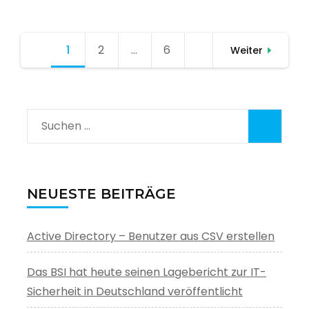
Seitennummerierung
1
Seite
2
Seite
…
6
Seite
Weiter
der
Beiträge
Suchen
nach:
NEUESTE BEITRÄGE
Active Directory – Benutzer aus CSV erstellen
Das BSI hat heute seinen Lagebericht zur IT-
Sicherheit in Deutschland veröffentlicht