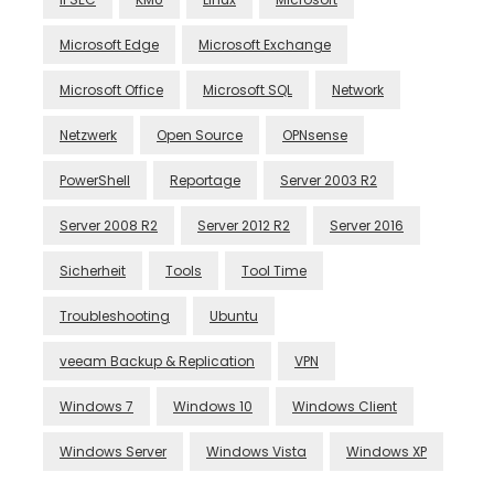
Microsoft Edge
Microsoft Exchange
Microsoft Office
Microsoft SQL
Network
Netzwerk
Open Source
OPNsense
PowerShell
Reportage
Server 2003 R2
Server 2008 R2
Server 2012 R2
Server 2016
Sicherheit
Tools
Tool Time
Troubleshooting
Ubuntu
veeam Backup & Replication
VPN
Windows 7
Windows 10
Windows Client
Windows Server
Windows Vista
Windows XP