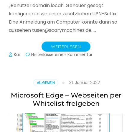
„Benutzer.domain.local“. Genauer gesagt
konfigurieren wir einen zusätzlichen UPN-Suffix.
Eine Anmeldung am Computer könnte dann so
aussehen tuser@scarymachines.de. …
WEITERLESEN
zu
Kai
Hinterlasse einen Kommentar
Zusätzlichen
User
Principal
Name
31. Januar 2022
ALLGEMEIN
(UPN)
im
Microsoft Edge – Webseiten per
Active
Whitelist freigeben
Directory
hinzufügen