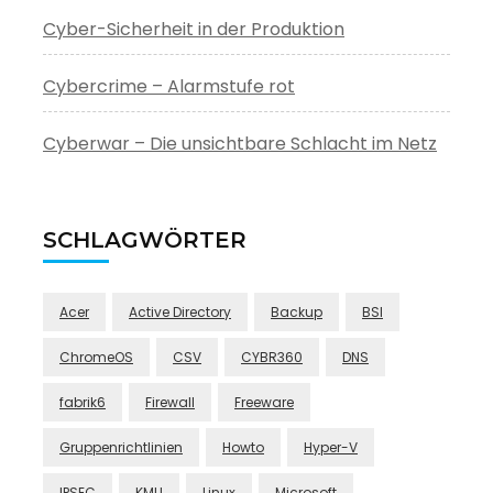
Cyber-Sicherheit in der Produktion
Cybercrime – Alarmstufe rot
Cyberwar – Die unsichtbare Schlacht im Netz
SCHLAGWÖRTER
Acer
Active Directory
Backup
BSI
ChromeOS
CSV
CYBR360
DNS
fabrik6
Firewall
Freeware
Gruppenrichtlinien
Howto
Hyper-V
IPSEC
KMU
Linux
Microsoft