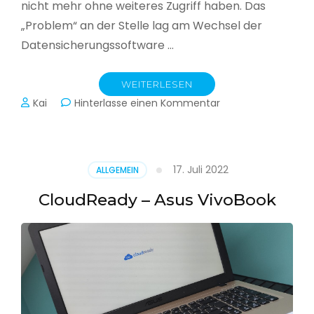
nicht mehr ohne weiteres Zugriff haben. Das
„Problem“ an der Stelle lag am Wechsel der
Datensicherungssoftware …
WEITERLESEN
zu
Kai
Hinterlasse einen Kommentar
Alle
Jahre
wieder
–
17. Juli 2022
ALLGEMEIN
Jahressicherung
CloudReady – Asus VivoBook