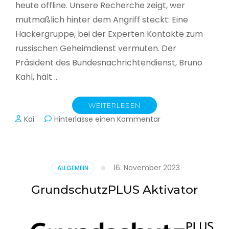
heute offline. Unsere Recherche zeigt, wer
mutmaßlich hinter dem Angriff steckt: Eine
Hackergruppe, bei der Experten Kontakte zum
russischen Geheimdienst vermuten. Der
Präsident des Bundesnachrichtendienst, Bruno
Kahl, hält …
WEITERLESEN
zu
Kai
Hinterlasse einen Kommentar
Cyberwar
–
Die
unsichtbare
16. November 2023
ALLGEMEIN
Schlacht
im
GrundschutzPLUS Aktivator
Netz