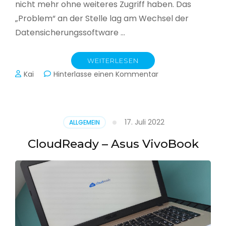
nicht mehr ohne weiteres Zugriff haben. Das
„Problem“ an der Stelle lag am Wechsel der
Datensicherungssoftware …
WEITERLESEN
zu
Kai
Hinterlasse einen Kommentar
Alle
Jahre
wieder
–
17. Juli 2022
ALLGEMEIN
Jahressicherung
CloudReady – Asus VivoBook