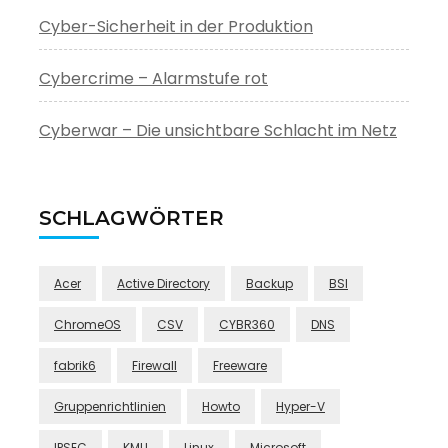
Cyber-Sicherheit in der Produktion
Cybercrime – Alarmstufe rot
Cyberwar – Die unsichtbare Schlacht im Netz
SCHLAGWÖRTER
Acer
Active Directory
Backup
BSI
ChromeOS
CSV
CYBR360
DNS
fabrik6
Firewall
Freeware
Gruppenrichtlinien
Howto
Hyper-V
IPSEC
KMU
Linux
Microsoft