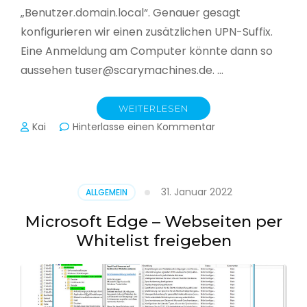
„Benutzer.domain.local“. Genauer gesagt
konfigurieren wir einen zusätzlichen UPN-Suffix.
Eine Anmeldung am Computer könnte dann so
aussehen tuser@scarymachines.de. …
WEITERLESEN
zu
Kai
Hinterlasse einen Kommentar
Zusätzlichen
User
Principal
Name
31. Januar 2022
ALLGEMEIN
(UPN)
im
Microsoft Edge – Webseiten per
Active
Whitelist freigeben
Directory
hinzufügen