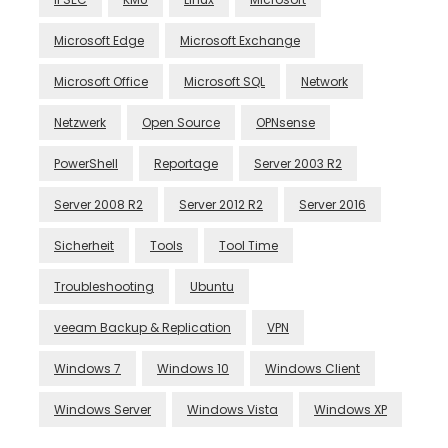
Microsoft Edge
Microsoft Exchange
Microsoft Office
Microsoft SQL
Network
Netzwerk
Open Source
OPNsense
PowerShell
Reportage
Server 2003 R2
Server 2008 R2
Server 2012 R2
Server 2016
Sicherheit
Tools
Tool Time
Troubleshooting
Ubuntu
veeam Backup & Replication
VPN
Windows 7
Windows 10
Windows Client
Windows Server
Windows Vista
Windows XP