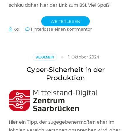
schlau daher hier der Link zum BSI. Viel Spaß!
WEITERLESEN
zu
Kai
Hinterlasse einen Kommentar
Das
BSI
hat
heute
1. Oktober 2024
ALLGEMEIN
seinen
Lagebericht
Cyber-Sicherheit in der
zur
Produktion
IT-
Sicherheit
in
Deutschland
veröffentlicht
Hier ein Tipp, der zugegebenermaßen eher im
lokalen Bereich Personen ansprechen wird, aber