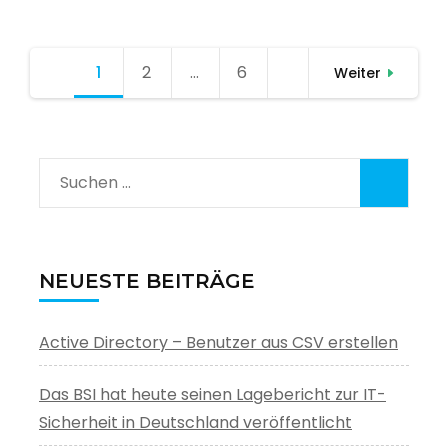
Seitennummerierung
1
Seite
2
Seite
…
6
Seite
Weiter
der
Beiträge
Suchen
nach:
NEUESTE BEITRÄGE
Active Directory – Benutzer aus CSV erstellen
Das BSI hat heute seinen Lagebericht zur IT-
Sicherheit in Deutschland veröffentlicht