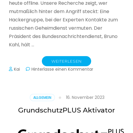
heute offline. Unsere Recherche zeigt, wer
mutmaßlich hinter dem Angriff steckt: Eine
Hackergruppe, bei der Experten Kontakte zum
russischen Geheimdienst vermuten. Der
Präsident des Bundesnachrichtendienst, Bruno
Kahl, hält …
WEITERLESEN
zu
Kai
Hinterlasse einen Kommentar
Cyberwar
–
Die
unsichtbare
16. November 2023
ALLGEMEIN
Schlacht
im
GrundschutzPLUS Aktivator
Netz