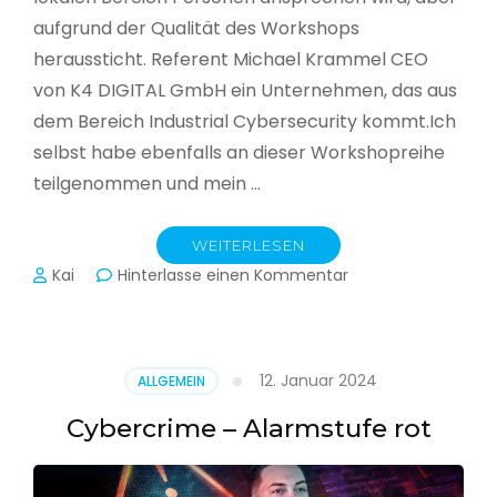
aufgrund der Qualität des Workshops
heraussticht. Referent Michael Krammel CEO
von K4 DIGITAL GmbH ein Unternehmen, das aus
dem Bereich Industrial Cybersecurity kommt.Ich
selbst habe ebenfalls an dieser Workshopreihe
teilgenommen und mein …
WEITERLESEN
zu
Kai
Hinterlasse einen Kommentar
Cyber-
Sicherheit
in
der
12. Januar 2024
ALLGEMEIN
Produktion
Cybercrime – Alarmstufe rot