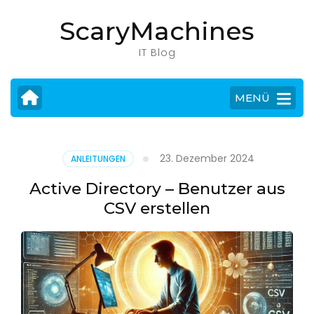
Zum
ScaryMachines
Inhalt
springen
IT Blog
(Eingabetaste
drücken)
MENÜ
23. Dezember 2024
ANLEITUNGEN
Active Directory – Benutzer aus
CSV erstellen