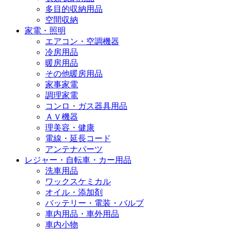
多目的収納用品
空間収納
家電・照明
エアコン・空調機器
冷房用品
暖房用品
その他暖房用品
家事家電
調理家電
コンロ・ガス器具用品
ＡＶ機器
理美容・健康
電線・延長コード
アンテナパーツ
レジャー・自転車・カー用品
洗車用品
ワックスケミカル
オイル・添加剤
バッテリー・電装・バルブ
車内用品・車外用品
車内小物