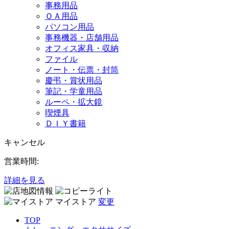
事務用品
ＯＡ用品
パソコン用品
事務機器・店舗用品
オフィス家具・収納
ファイル
ノート・伝票・封筒
慶弔・賞状用品
筆記・学童用品
ルーペ・拡大鏡
喫煙具
ＤＩＹ書籍
キャンセル
営業時間:
詳細を見る
マイストア
変更
TOP