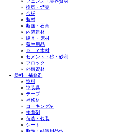
フェンス・境界資材
換気・煙突
合板
製材
断熱・石膏
内装建材
建具・床材
養生用品
ＤＩＹ木材
セメント・砂・砂利
ブロック
外構資材
塗料・補修剤
塗料
塗装具
テープ
補修材
コーキング材
接着剤
荷造・包装
シート
断熱・結露用品他