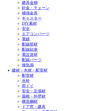
建具金物
針金・チェーン
補強金具
キャスター
DIY素材
安全
エアコンパーツ
電線
配線部材
配線結束
電設資材
配線パーツ
換気扇
建材・木材・配管材
配管材
水栓
雨ドイ
安全・足場材
屋根・外壁材
構造鋼材
ドア窓・建具