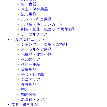
箸・食器
卓上・保存用品
流し用品
ポット・行楽用品
ポリ袋・キッチンガード
割箸・紙皿・紙コップ他消耗品
テーブルクロス
ヘルス＆ビューティー
シャンプー・石鹸・入浴剤
オーラルケア用品
化粧品・化粧小物
ヘルスケア
ベビー用品
美粧用品
手芸・和洋裁
シニアケア
介護用品
香水
郵便関係
老眼鏡・メガネ
文具・事務用品