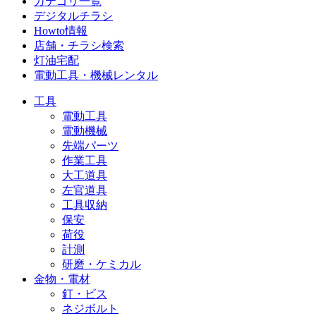
カテゴリ一覧
デジタルチラシ
Howto情報
店舗・チラシ検索
灯油宅配
電動工具・機械レンタル
工具
電動工具
電動機械
先端パーツ
作業工具
大工道具
左官道具
工具収納
保安
荷役
計測
研磨・ケミカル
金物・電材
釘・ビス
ネジボルト