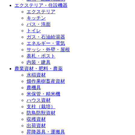
エクステリア・住設機器
エクステリア
キッチン
バス・洗面
トイレ
ガス・石油給湯器
エネルギー・電気
サッシ・外壁・屋根
表札・ポスト
内装・建具
農業資材・肥料・農薬
水稲資材
畑作果樹畜産資材
農機具
米保管・精米機
ハウス資材
支柱（栽培）
防鳥防獣資材
収穫資材
出荷資材
昇降器具・運搬具