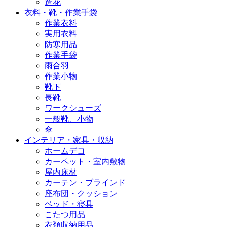
造花
衣料・靴・作業手袋
作業衣料
実用衣料
防寒用品
作業手袋
雨合羽
作業小物
靴下
長靴
ワークシューズ
一般靴、小物
傘
インテリア・家具・収納
ホームデコ
カーペット・室内敷物
屋内床材
カーテン・ブラインド
座布団・クッション
ベッド・寝具
こたつ用品
衣類収納用品