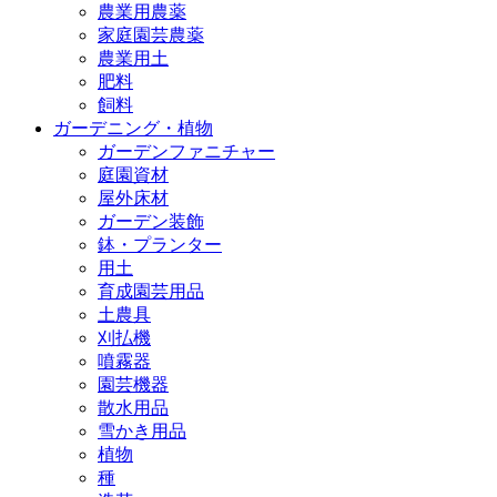
農業用農薬
家庭園芸農薬
農業用土
肥料
飼料
ガーデニング・植物
ガーデンファニチャー
庭園資材
屋外床材
ガーデン装飾
鉢・プランター
用土
育成園芸用品
土農具
刈払機
噴霧器
園芸機器
散水用品
雪かき用品
植物
種