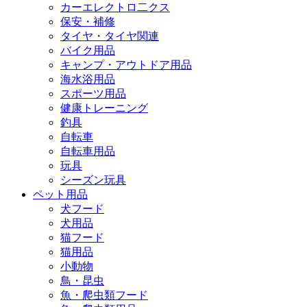
カーエレクトロ二クス
保安・補修
タイヤ・タイヤ関連
バイク用品
キャンプ・アウトドア用品
海水浴用品
スポーツ用品
健康トレーニング
釣具
自転車
自転車用品
玩具
シーズン玩具
ペット用品
犬フード
犬用品
猫フード
猫用品
小動物
鳥・昆虫
魚・爬虫類フード