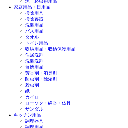
魚・爬虫類用品
家庭用品・日用品
掃除用具
掃除容器
洗濯用品
バス用品
タオル
トイレ用品
収納用品・収納保護用品
住居洗剤
洗濯洗剤
台所用品
芳香剤・消臭剤
防虫剤・除湿剤
殺虫剤
紙
カイロ
ローソク・線香・仏具
サンダル
キッチン用品
調理器具
調理用品