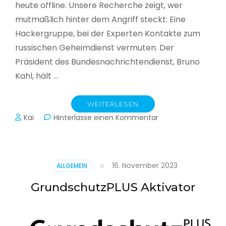
heute offline. Unsere Recherche zeigt, wer
mutmaßlich hinter dem Angriff steckt: Eine
Hackergruppe, bei der Experten Kontakte zum
russischen Geheimdienst vermuten. Der
Präsident des Bundesnachrichtendienst, Bruno
Kahl, hält …
WEITERLESEN
zu
Kai
Hinterlasse einen Kommentar
Cyberwar
–
Die
unsichtbare
16. November 2023
ALLGEMEIN
Schlacht
im
GrundschutzPLUS Aktivator
Netz