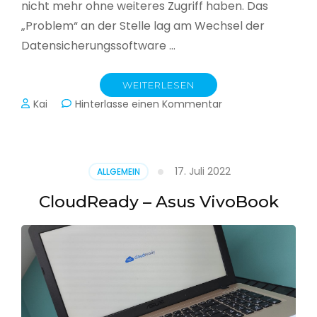
nicht mehr ohne weiteres Zugriff haben. Das
„Problem“ an der Stelle lag am Wechsel der
Datensicherungssoftware …
WEITERLESEN
zu
Kai
Hinterlasse einen Kommentar
Alle
Jahre
wieder
–
17. Juli 2022
ALLGEMEIN
Jahressicherung
CloudReady – Asus VivoBook