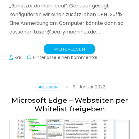
„Benutzer.domain.local“. Genauer gesagt
konfigurieren wir einen zusätzlichen UPN-Suffix.
Eine Anmeldung am Computer könnte dann so
aussehen tuser@scarymachines.de. …
WEITERLESEN
zu
Kai
Hinterlasse einen Kommentar
Zusätzlichen
User
Principal
Name
31. Januar 2022
ALLGEMEIN
(UPN)
im
Microsoft Edge – Webseiten per
Active
Whitelist freigeben
Directory
hinzufügen