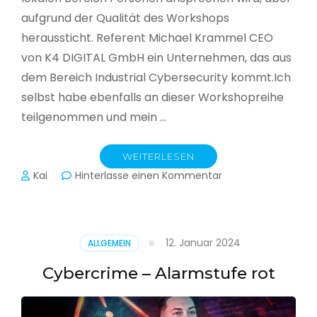
aufgrund der Qualität des Workshops
heraussticht. Referent Michael Krammel CEO
von K4 DIGITAL GmbH ein Unternehmen, das aus
dem Bereich Industrial Cybersecurity kommt.Ich
selbst habe ebenfalls an dieser Workshopreihe
teilgenommen und mein …
WEITERLESEN
zu
Kai
Hinterlasse einen Kommentar
Cyber-
Sicherheit
in
der
12. Januar 2024
ALLGEMEIN
Produktion
Cybercrime – Alarmstufe rot