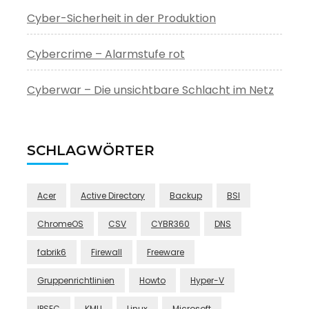
Cyber-Sicherheit in der Produktion
Cybercrime – Alarmstufe rot
Cyberwar – Die unsichtbare Schlacht im Netz
SCHLAGWÖRTER
Acer
Active Directory
Backup
BSI
ChromeOS
CSV
CYBR360
DNS
fabrik6
Firewall
Freeware
Gruppenrichtlinien
Howto
Hyper-V
IPSEC
KMU
Linux
Microsoft