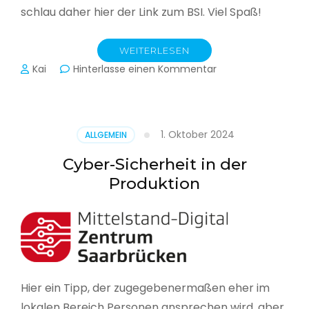
schlau daher hier der Link zum BSI. Viel Spaß!
WEITERLESEN
zu
Kai
Hinterlasse einen Kommentar
Das
BSI
hat
heute
1. Oktober 2024
ALLGEMEIN
seinen
Lagebericht
Cyber-Sicherheit in der
zur
Produktion
IT-
Sicherheit
in
Deutschland
veröffentlicht
Hier ein Tipp, der zugegebenermaßen eher im
lokalen Bereich Personen ansprechen wird, aber