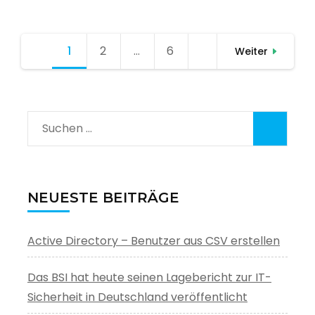
Seitennummerierung
1
Seite
2
Seite
…
6
Seite
Weiter
der
Beiträge
Suchen
nach:
NEUESTE BEITRÄGE
Active Directory – Benutzer aus CSV erstellen
Das BSI hat heute seinen Lagebericht zur IT-
Sicherheit in Deutschland veröffentlicht