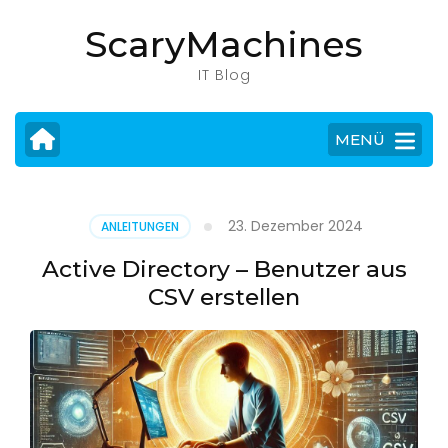
Zum
ScaryMachines
Inhalt
springen
IT Blog
(Eingabetaste
drücken)
MENÜ
23. Dezember 2024
ANLEITUNGEN
Active Directory – Benutzer aus
CSV erstellen