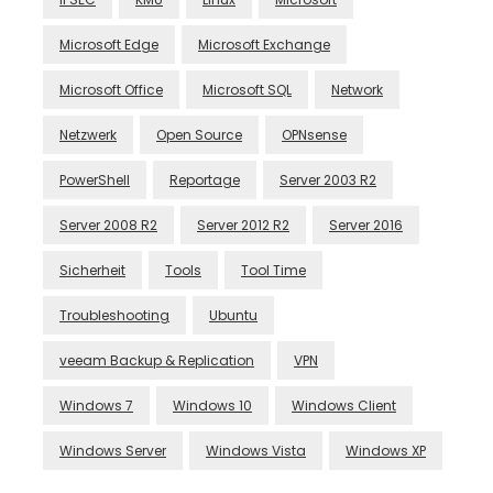
Microsoft Edge
Microsoft Exchange
Microsoft Office
Microsoft SQL
Network
Netzwerk
Open Source
OPNsense
PowerShell
Reportage
Server 2003 R2
Server 2008 R2
Server 2012 R2
Server 2016
Sicherheit
Tools
Tool Time
Troubleshooting
Ubuntu
veeam Backup & Replication
VPN
Windows 7
Windows 10
Windows Client
Windows Server
Windows Vista
Windows XP