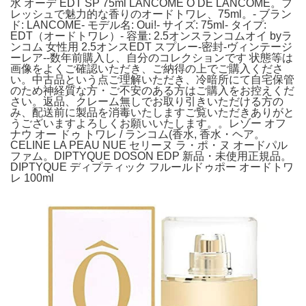
水 オーデ EDT SP 75ml LANCOME O DE LANCOME。フ
レッシュで魅力的な香りのオードトワレ、75ml。- ブラン
ド: LANCOME- モデル名: Oui!- サイズ: 75ml- タイプ:
EDT（オードトワレ）- 容量: 2.5オンスランコムオイ byラ
ンコム 女性用 2.5オンスEDT スプレー-密封-ヴィンテージ
ーレア--数年前購入し、自分のコレクションです 状態等は
画像をよくご確認いただき、ご納得の上でご購入くださ
い。中古品という点ご理解いただき、冷暗所にて自宅保管
のため神経質な方・ご不安のある方はご購入をお控えくだ
さい。返品、クレーム無しでお取り引きいただける方の
み、配送前に製品を消毒いたしますご覧いただきありがと
うございますよろしくお願いいたします。。レゾー オフ
ナウ オー ドゥ トワレ / ランコム(香水, 香水・ヘア。
CELINE LA PEAU NUE セリーヌ ラ・ポ・ヌ オードパル
ファム。DIPTYQUE DOSON EDP 新品・未使用正規品。
DIPTYQUE ディプティック フルールドゥポー オードトワ
レ 100ml