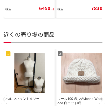
6450
7830
税込
円
税込
円
近くの売り場の商品
ハル マネキントルソー
ウール100 希少Vivienne Westw
ood 白ニット帽