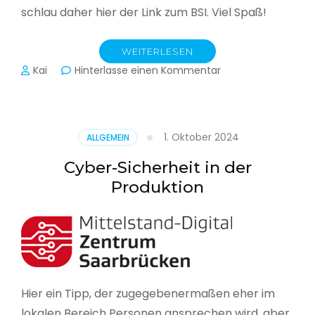
schlau daher hier der Link zum BSI. Viel Spaß!
WEITERLESEN
zu
Kai
Hinterlasse einen Kommentar
Das
BSI
hat
heute
1. Oktober 2024
ALLGEMEIN
seinen
Lagebericht
Cyber-Sicherheit in der
zur
Produktion
IT-
Sicherheit
in
Deutschland
veröffentlicht
Hier ein Tipp, der zugegebenermaßen eher im
lokalen Bereich Personen ansprechen wird, aber