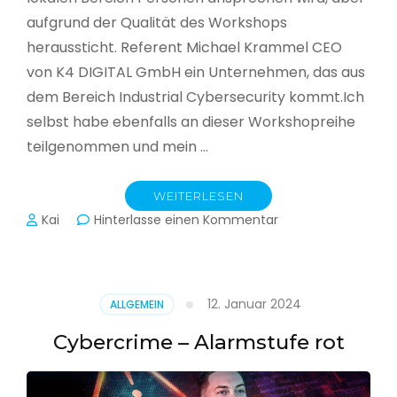
aufgrund der Qualität des Workshops
heraussticht. Referent Michael Krammel CEO
von K4 DIGITAL GmbH ein Unternehmen, das aus
dem Bereich Industrial Cybersecurity kommt.Ich
selbst habe ebenfalls an dieser Workshopreihe
teilgenommen und mein …
WEITERLESEN
zu
Kai
Hinterlasse einen Kommentar
Cyber-
Sicherheit
in
der
12. Januar 2024
ALLGEMEIN
Produktion
Cybercrime – Alarmstufe rot