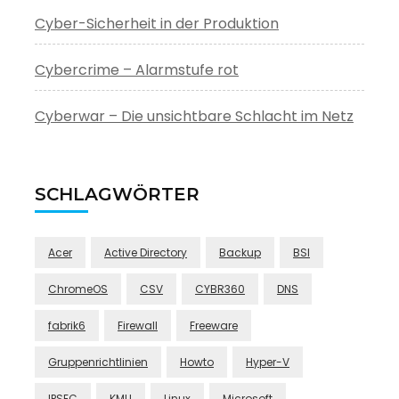
Cyber-Sicherheit in der Produktion
Cybercrime – Alarmstufe rot
Cyberwar – Die unsichtbare Schlacht im Netz
SCHLAGWÖRTER
Acer
Active Directory
Backup
BSI
ChromeOS
CSV
CYBR360
DNS
fabrik6
Firewall
Freeware
Gruppenrichtlinien
Howto
Hyper-V
IPSEC
KMU
Linux
Microsoft