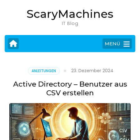
Zum
ScaryMachines
Inhalt
springen
IT Blog
(Eingabetaste
drücken)
MENÜ
23. Dezember 2024
ANLEITUNGEN
Active Directory – Benutzer aus
CSV erstellen