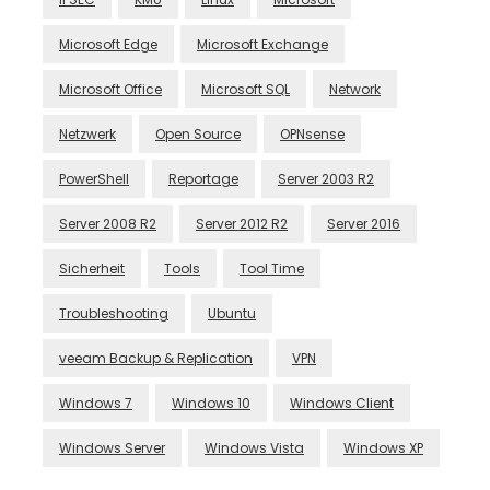
Microsoft Edge
Microsoft Exchange
Microsoft Office
Microsoft SQL
Network
Netzwerk
Open Source
OPNsense
PowerShell
Reportage
Server 2003 R2
Server 2008 R2
Server 2012 R2
Server 2016
Sicherheit
Tools
Tool Time
Troubleshooting
Ubuntu
veeam Backup & Replication
VPN
Windows 7
Windows 10
Windows Client
Windows Server
Windows Vista
Windows XP