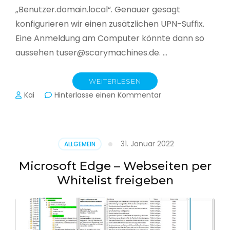
„Benutzer.domain.local“. Genauer gesagt
konfigurieren wir einen zusätzlichen UPN-Suffix.
Eine Anmeldung am Computer könnte dann so
aussehen tuser@scarymachines.de. …
WEITERLESEN
zu
Kai
Hinterlasse einen Kommentar
Zusätzlichen
User
Principal
Name
31. Januar 2022
ALLGEMEIN
(UPN)
im
Microsoft Edge – Webseiten per
Active
Whitelist freigeben
Directory
hinzufügen