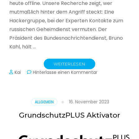
heute offline. Unsere Recherche zeigt, wer
mutmaßlich hinter dem Angriff steckt: Eine
Hackergruppe, bei der Experten Kontakte zum
russischen Geheimdienst vermuten. Der
Präsident des Bundesnachrichtendienst, Bruno
Kahl, hält …
WEITERLESEN
zu
Kai
Hinterlasse einen Kommentar
Cyberwar
–
Die
unsichtbare
16. November 2023
ALLGEMEIN
Schlacht
im
GrundschutzPLUS Aktivator
Netz