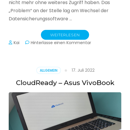
nicht mehr ohne weiteres Zugriff haben. Das
„Problem“ an der Stelle lag am Wechsel der
Datensicherungssoftware …
WEITERLESEN
zu
Kai
Hinterlasse einen Kommentar
Alle
Jahre
wieder
–
17. Juli 2022
ALLGEMEIN
Jahressicherung
CloudReady – Asus VivoBook