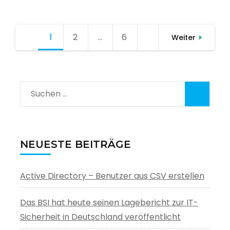
Seitennummerierung
1
Seite
2
Seite
…
6
Seite
Weiter
der
Beiträge
Suchen
nach:
NEUESTE BEITRÄGE
Active Directory – Benutzer aus CSV erstellen
Das BSI hat heute seinen Lagebericht zur IT-
Sicherheit in Deutschland veröffentlicht