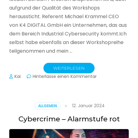
aufgrund der Qualität des Workshops
heraussticht. Referent Michael Krammel CEO
von K4 DIGITAL GmbH ein Unternehmen, das aus
dem Bereich Industrial Cybersecurity kommt.Ich
selbst habe ebenfalls an dieser Workshopreihe
teilgenommen und mein …
WEITERLESEN
zu
Kai
Hinterlasse einen Kommentar
Cyber-
Sicherheit
in
der
12. Januar 2024
ALLGEMEIN
Produktion
Cybercrime – Alarmstufe rot