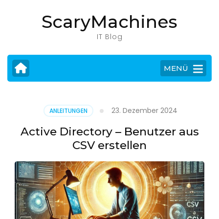
Zum
ScaryMachines
Inhalt
springen
IT Blog
(Eingabetaste
drücken)
MENÜ
23. Dezember 2024
ANLEITUNGEN
Active Directory – Benutzer aus
CSV erstellen