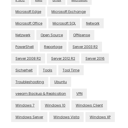
Microsoft Edge
Microsoft Exchange
Microsoft Office
Microsoft SQL
Network
Netzwerk
Open Source
OPNsense
PowerShell
Reportage
Server 2003 R2
Server 2008 R2
Server 2012 R2
Server 2016
Sicherheit
Tools
Tool Time
Troubleshooting
Ubuntu
veeam Backup & Replication
VPN
Windows 7
Windows 10
Windows Client
Windows Server
Windows Vista
Windows XP