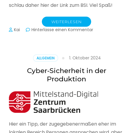
schlau daher hier der Link zum BSI. Viel Spaß!
WEITERLESEN
zu
Kai
Hinterlasse einen Kommentar
Das
BSI
hat
heute
1. Oktober 2024
ALLGEMEIN
seinen
Lagebericht
Cyber-Sicherheit in der
zur
Produktion
IT-
Sicherheit
in
Deutschland
veröffentlicht
Hier ein Tipp, der zugegebenermaßen eher im
lokalen Bereich Personen ansprechen wird, aber