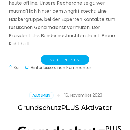
heute offline. Unsere Recherche zeigt, wer
mutmaßlich hinter dem Angriff steckt: Eine
Hackergruppe, bei der Experten Kontakte zum
russischen Geheimdienst vermuten. Der
Präsident des Bundesnachrichtendienst, Bruno
Kahl, hält …
WEITERLESEN
zu
Kai
Hinterlasse einen Kommentar
Cyberwar
–
Die
unsichtbare
16. November 2023
ALLGEMEIN
Schlacht
im
GrundschutzPLUS Aktivator
Netz