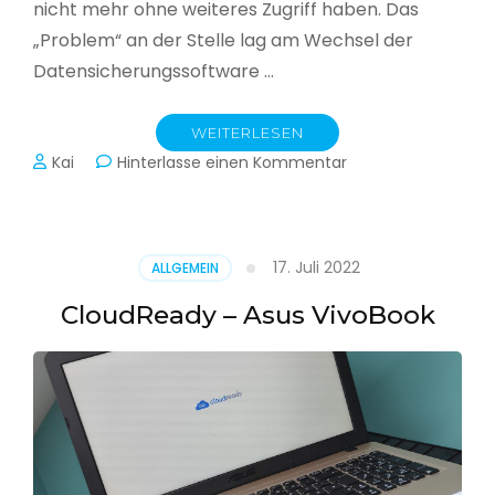
nicht mehr ohne weiteres Zugriff haben. Das
„Problem“ an der Stelle lag am Wechsel der
Datensicherungssoftware …
WEITERLESEN
zu
Kai
Hinterlasse einen Kommentar
Alle
Jahre
wieder
–
17. Juli 2022
ALLGEMEIN
Jahressicherung
CloudReady – Asus VivoBook