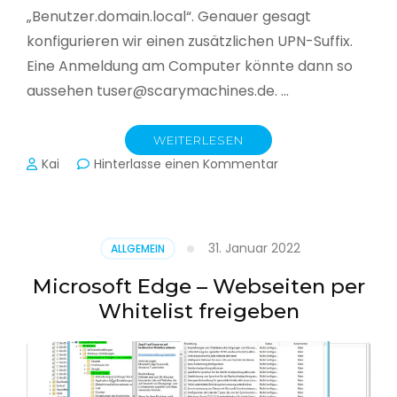
„Benutzer.domain.local“. Genauer gesagt
konfigurieren wir einen zusätzlichen UPN-Suffix.
Eine Anmeldung am Computer könnte dann so
aussehen tuser@scarymachines.de. …
WEITERLESEN
zu
Kai
Hinterlasse einen Kommentar
Zusätzlichen
User
Principal
Name
31. Januar 2022
ALLGEMEIN
(UPN)
im
Microsoft Edge – Webseiten per
Active
Whitelist freigeben
Directory
hinzufügen