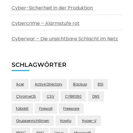
Cyber-Sicherheit in der Produktion
Cybercrime – Alarmstufe rot
Cyberwar – Die unsichtbare Schlacht im Netz
SCHLAGWÖRTER
Acer
Active Directory
Backup
BSI
ChromeOS
CSV
CYBR360
DNS
fabrik6
Firewall
Freeware
Gruppenrichtlinien
Howto
Hyper-V
IPSEC
KMU
Linux
Microsoft