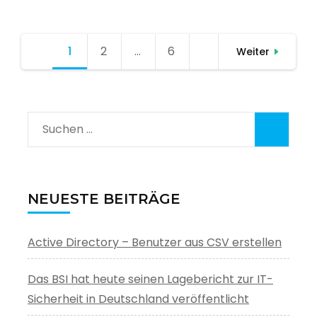
Seitennummerierung
1
Seite
2
Seite
…
6
Seite
Weiter
der
Beiträge
Suchen
nach:
NEUESTE BEITRÄGE
Active Directory – Benutzer aus CSV erstellen
Das BSI hat heute seinen Lagebericht zur IT-
Sicherheit in Deutschland veröffentlicht