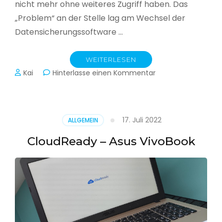
nicht mehr ohne weiteres Zugriff haben. Das
„Problem“ an der Stelle lag am Wechsel der
Datensicherungssoftware …
WEITERLESEN
zu
Kai
Hinterlasse einen Kommentar
Alle
Jahre
wieder
–
17. Juli 2022
ALLGEMEIN
Jahressicherung
CloudReady – Asus VivoBook