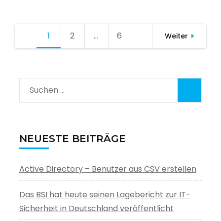
Seitennummerierung
1
Seite
2
Seite
…
6
Seite
Weiter
der
Beiträge
Suchen
nach:
NEUESTE BEITRÄGE
Active Directory – Benutzer aus CSV erstellen
Das BSI hat heute seinen Lagebericht zur IT-
Sicherheit in Deutschland veröffentlicht