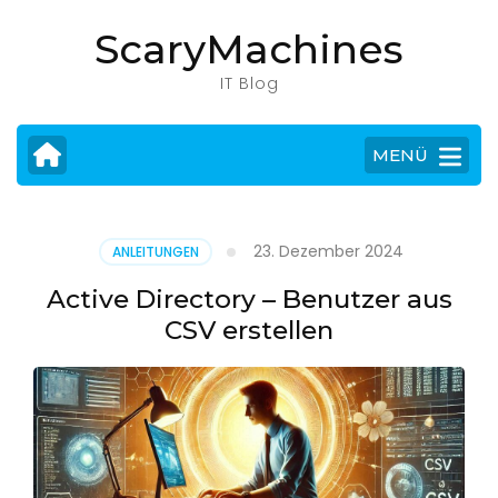
Zum
ScaryMachines
Inhalt
springen
IT Blog
(Eingabetaste
drücken)
MENÜ
23. Dezember 2024
ANLEITUNGEN
Active Directory – Benutzer aus
CSV erstellen