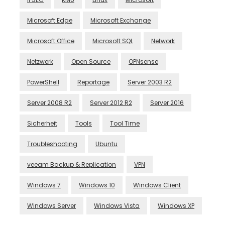
Microsoft Edge
Microsoft Exchange
Microsoft Office
Microsoft SQL
Network
Netzwerk
Open Source
OPNsense
PowerShell
Reportage
Server 2003 R2
Server 2008 R2
Server 2012 R2
Server 2016
Sicherheit
Tools
Tool Time
Troubleshooting
Ubuntu
veeam Backup & Replication
VPN
Windows 7
Windows 10
Windows Client
Windows Server
Windows Vista
Windows XP