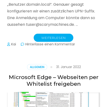
„Benutzer.domain.local“. Genauer gesagt
konfigurieren wir einen zusätzlichen UPN-Suffix.
Eine Anmeldung am Computer könnte dann so
aussehen tuser@scarymachines.de. …
WEITERLESEN
zu
Kai
Hinterlasse einen Kommentar
Zusätzlichen
User
Principal
Name
31. Januar 2022
ALLGEMEIN
(UPN)
im
Microsoft Edge – Webseiten per
Active
Whitelist freigeben
Directory
hinzufügen