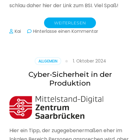
schlau daher hier der Link zum BSI. Viel Spaß!
WEITERLESEN
zu
Kai
Hinterlasse einen Kommentar
Das
BSI
hat
heute
1. Oktober 2024
ALLGEMEIN
seinen
Lagebericht
Cyber-Sicherheit in der
zur
Produktion
IT-
Sicherheit
in
Deutschland
veröffentlicht
Hier ein Tipp, der zugegebenermaßen eher im
lokalen Bereich Personen ansprechen wird, aber