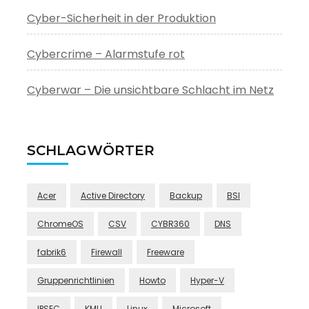
Cyber-Sicherheit in der Produktion
Cybercrime – Alarmstufe rot
Cyberwar – Die unsichtbare Schlacht im Netz
SCHLAGWÖRTER
Acer
Active Directory
Backup
BSI
ChromeOS
CSV
CYBR360
DNS
fabrik6
Firewall
Freeware
Gruppenrichtlinien
Howto
Hyper-V
IPSEC
KMU
Linux
Microsoft