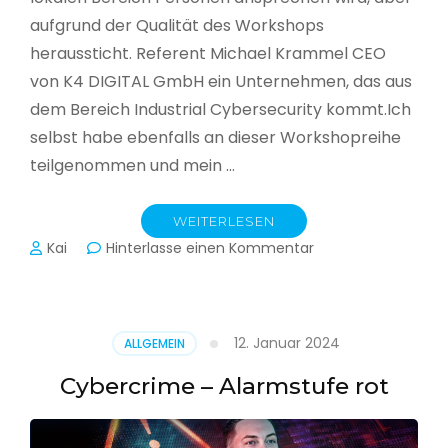
aufgrund der Qualität des Workshops
heraussticht. Referent Michael Krammel CEO
von K4 DIGITAL GmbH ein Unternehmen, das aus
dem Bereich Industrial Cybersecurity kommt.Ich
selbst habe ebenfalls an dieser Workshopreihe
teilgenommen und mein …
WEITERLESEN
zu
Kai
Hinterlasse einen Kommentar
Cyber-
Sicherheit
in
der
12. Januar 2024
ALLGEMEIN
Produktion
Cybercrime – Alarmstufe rot