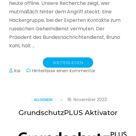
heute offline. Unsere Recherche zeigt, wer
mutmaßlich hinter dem Angriff steckt: Eine
Hackergruppe, bei der Experten Kontakte zum
russischen Geheimdienst vermuten. Der
Präsident des Bundesnachrichtendienst, Bruno
Kahl, hält …
WEITERLESEN
zu
Kai
Hinterlasse einen Kommentar
Cyberwar
–
Die
unsichtbare
16. November 2023
ALLGEMEIN
Schlacht
im
GrundschutzPLUS Aktivator
Netz