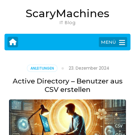
Zum
ScaryMachines
Inhalt
springen
IT Blog
(Eingabetaste
drücken)
MENÜ
23. Dezember 2024
ANLEITUNGEN
Active Directory – Benutzer aus
CSV erstellen