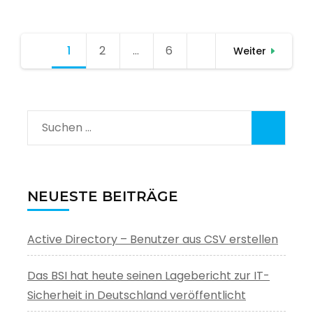
Seitennummerierung
1
Seite
2
Seite
…
6
Seite
Weiter
der
Beiträge
Suchen
nach:
NEUESTE BEITRÄGE
Active Directory – Benutzer aus CSV erstellen
Das BSI hat heute seinen Lagebericht zur IT-
Sicherheit in Deutschland veröffentlicht