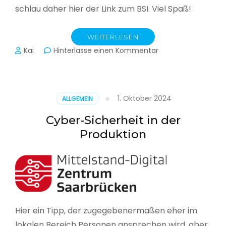
schlau daher hier der Link zum BSI. Viel Spaß!
WEITERLESEN
zu
Kai
Hinterlasse einen Kommentar
Das
BSI
hat
heute
1. Oktober 2024
ALLGEMEIN
seinen
Lagebericht
Cyber-Sicherheit in der
zur
Produktion
IT-
Sicherheit
in
Deutschland
veröffentlicht
Hier ein Tipp, der zugegebenermaßen eher im
lokalen Bereich Personen ansprechen wird, aber