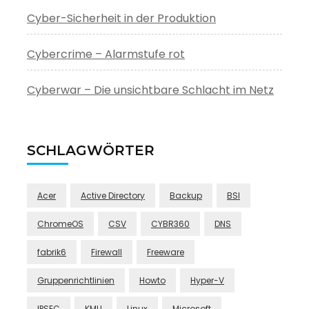
Cyber-Sicherheit in der Produktion
Cybercrime – Alarmstufe rot
Cyberwar – Die unsichtbare Schlacht im Netz
SCHLAGWÖRTER
Acer
Active Directory
Backup
BSI
ChromeOS
CSV
CYBR360
DNS
fabrik6
Firewall
Freeware
Gruppenrichtlinien
Howto
Hyper-V
IPSEC
KMU
Linux
Microsoft