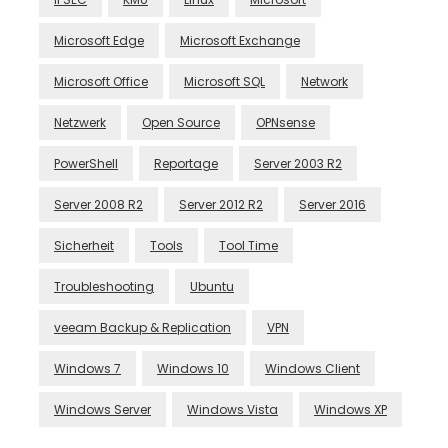
Microsoft Edge
Microsoft Exchange
Microsoft Office
Microsoft SQL
Network
Netzwerk
Open Source
OPNsense
PowerShell
Reportage
Server 2003 R2
Server 2008 R2
Server 2012 R2
Server 2016
Sicherheit
Tools
Tool Time
Troubleshooting
Ubuntu
veeam Backup & Replication
VPN
Windows 7
Windows 10
Windows Client
Windows Server
Windows Vista
Windows XP