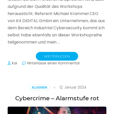
aufgrund der Qualität des Workshops
heraussticht. Referent Michael Krammel CEO
von K4 DIGITAL GmbH ein Unternehmen, das aus
dem Bereich Industrial Cybersecurity kommt.Ich
selbst habe ebenfalls an dieser Workshopreihe
teilgenommen und mein …
WEITERLESEN
zu
Kai
Hinterlasse einen Kommentar
Cyber-
Sicherheit
in
der
12. Januar 2024
ALLGEMEIN
Produktion
Cybercrime – Alarmstufe rot