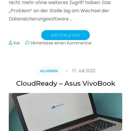
nicht mehr ohne weiteres Zugriff haben. Das
„Problem“ an der Stelle lag am Wechsel der
Datensicherungssoftware …
WEITERLESEN
zu
Kai
Hinterlasse einen Kommentar
Alle
Jahre
wieder
–
17. Juli 2022
ALLGEMEIN
Jahressicherung
CloudReady – Asus VivoBook