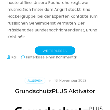
heute offline. Unsere Recherche zeigt, wer
mutmaßlich hinter dem Angriff steckt: Eine
Hackergruppe, bei der Experten Kontakte zum
russischen Geheimdienst vermuten. Der
Präsident des Bundesnachrichtendienst, Bruno
Kahl, hält …
WEITERLESEN
zu
Kai
Hinterlasse einen Kommentar
Cyberwar
–
Die
unsichtbare
16. November 2023
ALLGEMEIN
Schlacht
im
GrundschutzPLUS Aktivator
Netz