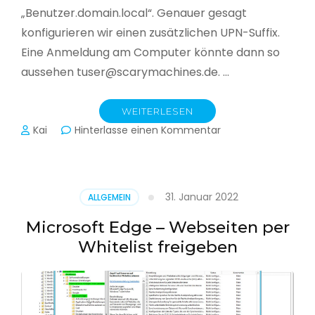
„Benutzer.domain.local“. Genauer gesagt
konfigurieren wir einen zusätzlichen UPN-Suffix.
Eine Anmeldung am Computer könnte dann so
aussehen tuser@scarymachines.de. …
WEITERLESEN
zu
Kai
Hinterlasse einen Kommentar
Zusätzlichen
User
Principal
Name
31. Januar 2022
ALLGEMEIN
(UPN)
im
Microsoft Edge – Webseiten per
Active
Whitelist freigeben
Directory
hinzufügen