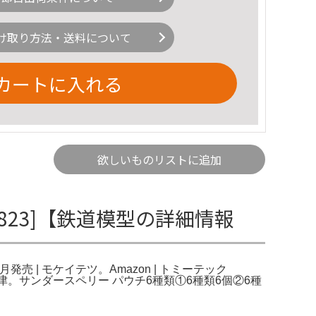
け取り方法・送料について
カートに入れる
欲しいものリストに追加
8823]【鉄道模型の詳細情報
月発売 | モケイテツ。Amazon | トミーテック
165系 草津。サンダースペリー パウチ6種類①6種類6個②6種