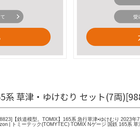
いて
受
る
5系 草津・ゆけむり セット(7両)[9
823]【鉄道模型。TOMIX】165系 急行草津•ゆけむり 2023年7
Amazon | トミーテック(TOMYTEC) TOMIX Nゲージ 国鉄 