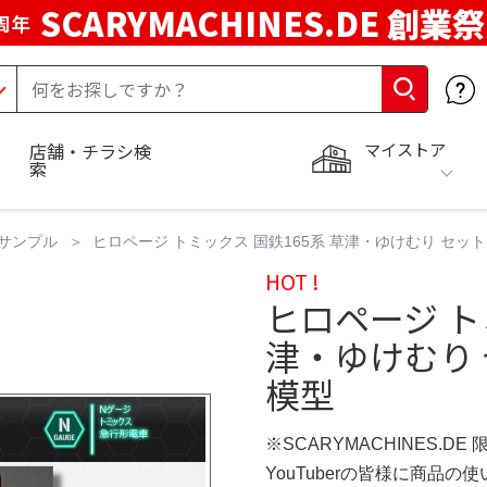
SCARYMACHINES.DE 創業祭
周年
マイストア
店舗・チラシ検
索
サンプル
ヒロページ トミックス 国鉄165系 草津・ゆけむり セット(7
HOT !
ヒロページ ト
津・ゆけむり セ
模型
※SCARYMACHINES.DE
YouTuberの皆様に商品