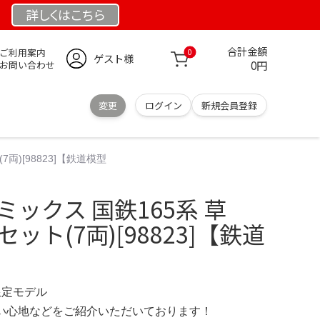
詳しくは
こちら
合計金額
ご利用案内
0
ゲスト様
0円
お問い合わせ
変更
ログイン
新規会員登録
両)[98823]【鉄道模型
ミックス 国鉄165系 草
ット(7両)[98823]【鉄道
 限定モデル
の使い心地などをご紹介いただいております！