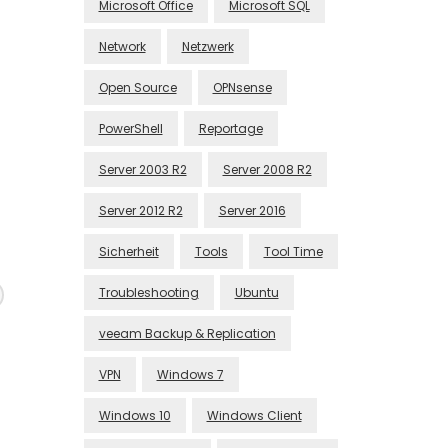
Microsoft Office
Microsoft SQL
Network
Netzwerk
Open Source
OPNsense
PowerShell
Reportage
Server 2003 R2
Server 2008 R2
Server 2012 R2
Server 2016
Sicherheit
Tools
Tool Time
Troubleshooting
Ubuntu
veeam Backup & Replication
VPN
Windows 7
Windows 10
Windows Client