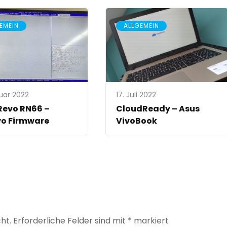
EMEIN
ALLGEMEIN
nuar 2022
17. Juli 2022
Revo RN66 –
CloudReady – Asus
vo Firmware
VivoBook
ht.
Erforderliche Felder sind mit
*
markiert