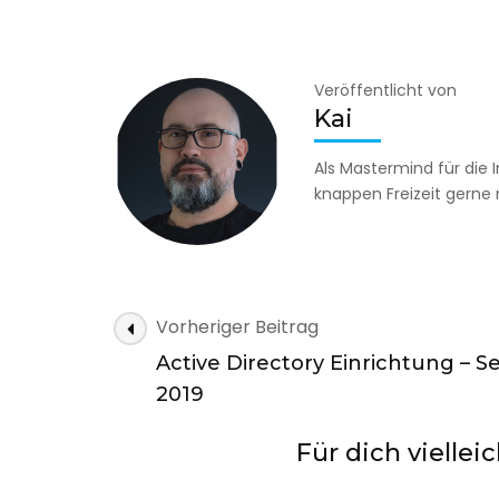
Frohes
neues
Veröffentlicht von
Kai
Als Mastermind für die I
knappen Freizeit gerne
Beitragsnavigation
Vorheriger Beitrag
Active Directory Einrichtung – S
2019
Für dich viellei