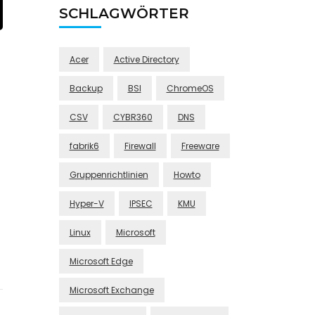
SCHLAGWÖRTER
Acer
Active Directory
Backup
BSI
ChromeOS
CSV
CYBR360
DNS
fabrik6
Firewall
Freeware
Gruppenrichtlinien
Howto
Hyper-V
IPSEC
KMU
Linux
Microsoft
Microsoft Edge
Microsoft Exchange