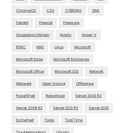
ChromeOS
CSV
CYBR360
DNS
fabrik6
Firewall
Freeware
Gruppenrichtlinien
Howto
Hyper-V
IPSEC
KMU
Linux
Microsoft
Microsoft Edge
Microsoft Exchange
Microsoft Office
Microsoft SQL
Network
Netzwerk
Open Source
OPNsense
PowerShell
Reportage
Server 2003 R2
Server 2008 R2
Server 2012 R2
Server 2016
Sicherheit
Tools
Tool Time
Troubleshooting
Ubuntu