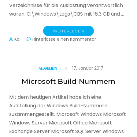
Verzeichnisse für die Auslastung verantwortlich
waren. C:\Windows\Logs\CBS mit 16,3 GB und …
WEITERLESEN
zu
Kai
Hinterlasse einen Kommentar
Hohe
Laufwerksauslastu
durch
.cab-
17. Januar 2017
ALLGEMEIN
und
cbslog-
Microsoft Build-Nummern
Dateien
Mit dem heutigen Artikel habe ich eine
Aufstellung der Windows Build-Nummern
zusammengestellt. Microsoft Windows Microsoft
Windows Server Microsoft Office Microsoft
Exchange Server Microsoft SQL Server Windows