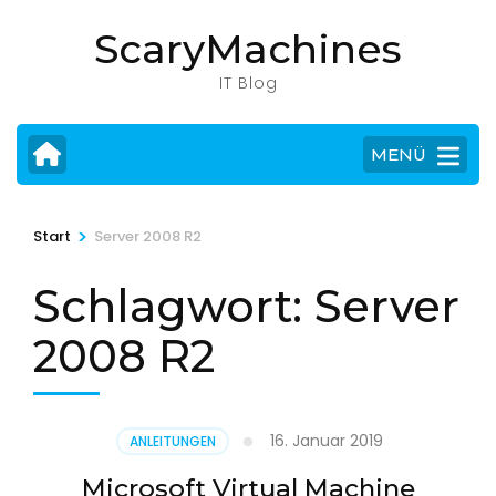
Zum
ScaryMachines
Inhalt
springen
IT Blog
(Eingabetaste
drücken)
MENÜ
>
Start
Server 2008 R2
Schlagwort:
Server
2008 R2
16. Januar 2019
ANLEITUNGEN
Microsoft Virtual Machine