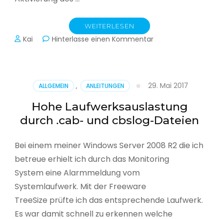
WEITERLESEN
zu
Kai
Hinterlasse einen Kommentar
Datenträgerberein
unter
Windows
Server
29. Mai 2017
ALLGEMEIN
,
ANLEITUNGEN
2008
R2
Hohe Laufwerksauslastung
aktivieren
durch .cab- und cbslog-Dateien
Bei einem meiner Windows Server 2008 R2 die ich
betreue erhielt ich durch das Monitoring
System eine Alarmmeldung vom
Systemlaufwerk. Mit der Freeware
TreeSize prüfte ich das entsprechende Laufwerk.
Es war damit schnell zu erkennen welche