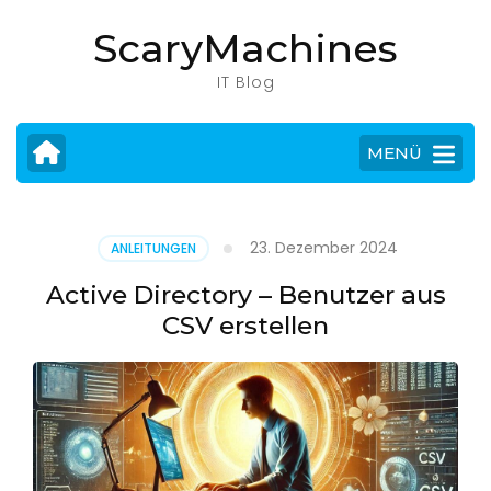
Zum
ScaryMachines
Inhalt
springen
IT Blog
(Eingabetaste
drücken)
MENÜ
23. Dezember 2024
ANLEITUNGEN
Active Directory – Benutzer aus
CSV erstellen