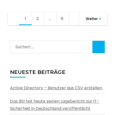
Seitennummerierung
1
Seite
2
Seite
…
6
Seite
Weiter
der
Beiträge
Suchen
nach:
NEUESTE BEITRÄGE
Active Directory – Benutzer aus CSV erstellen
Das BSI hat heute seinen Lagebericht zur IT-
Sicherheit in Deutschland veröffentlicht