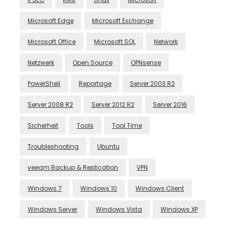
Microsoft Edge
Microsoft Exchange
Microsoft Office
Microsoft SQL
Network
Netzwerk
Open Source
OPNsense
PowerShell
Reportage
Server 2003 R2
Server 2008 R2
Server 2012 R2
Server 2016
Sicherheit
Tools
Tool Time
Troubleshooting
Ubuntu
veeam Backup & Replication
VPN
Windows 7
Windows 10
Windows Client
Windows Server
Windows Vista
Windows XP