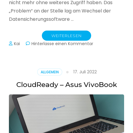
nicht mehr ohne weiteres Zugriff haben. Das
„Problem“ an der Stelle lag am Wechsel der
Datensicherungssoftware …
WEITERLESEN
zu
Kai
Hinterlasse einen Kommentar
Alle
Jahre
wieder
–
17. Juli 2022
ALLGEMEIN
Jahressicherung
CloudReady – Asus VivoBook