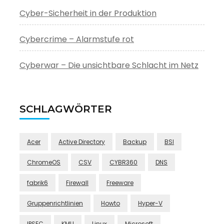
Cyber-Sicherheit in der Produktion
Cybercrime – Alarmstufe rot
Cyberwar – Die unsichtbare Schlacht im Netz
SCHLAGWÖRTER
Acer
Active Directory
Backup
BSI
ChromeOS
CSV
CYBR360
DNS
fabrik6
Firewall
Freeware
Gruppenrichtlinien
Howto
Hyper-V
IPSEC
KMU
Linux
Microsoft