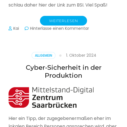
schlau daher hier der Link zum BSI. Viel Spaß!
WEITERLESEN
zu
Kai
Hinterlasse einen Kommentar
Das
BSI
hat
heute
1. Oktober 2024
ALLGEMEIN
seinen
Lagebericht
Cyber-Sicherheit in der
zur
Produktion
IT-
Sicherheit
in
Deutschland
veröffentlicht
Hier ein Tipp, der zugegebenermaßen eher im
lokalen Bereich Personen ansprechen wird, aber