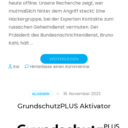
heute offline. Unsere Recherche zeigt, wer
mutmaßlich hinter dem Angriff steckt: Eine
Hackergruppe, bei der Experten Kontakte zum
russischen Geheimdienst vermuten. Der
Präsident des Bundesnachrichtendienst, Bruno
Kahl, hält …
WEITERLESEN
zu
Kai
Hinterlasse einen Kommentar
Cyberwar
–
Die
unsichtbare
16. November 2023
ALLGEMEIN
Schlacht
im
GrundschutzPLUS Aktivator
Netz