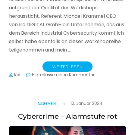
aufgrund der Qualität des Workshops
heraussticht. Referent Michael Krammel CEO
von K4 DIGITAL GmbH ein Unternehmen, das aus
dem Bereich Industrial Cybersecurity kommt.Ich
selbst habe ebenfalls an dieser Workshopreihe
teilgenommen und mein …
WEITERLESEN
zu
Kai
Hinterlasse einen Kommentar
Cyber-
Sicherheit
in
der
12. Januar 2024
ALLGEMEIN
Produktion
Cybercrime – Alarmstufe rot