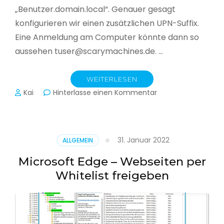
„Benutzer.domain.local“. Genauer gesagt
konfigurieren wir einen zusätzlichen UPN-Suffix.
Eine Anmeldung am Computer könnte dann so
aussehen tuser@scarymachines.de. …
WEITERLESEN
zu
Kai
Hinterlasse einen Kommentar
Zusätzlichen
User
Principal
Name
31. Januar 2022
ALLGEMEIN
(UPN)
im
Microsoft Edge – Webseiten per
Active
Whitelist freigeben
Directory
hinzufügen