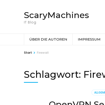
Zum
Inhalt
ScaryMachines
springen
(Eingabetaste
IT Blog
drücken)
ÜBER DIE AUTOREN
IMPRESSUM
>
Start
Firewall
Schlagwort:
Fire
ALLGEM
OpenVPN Ser