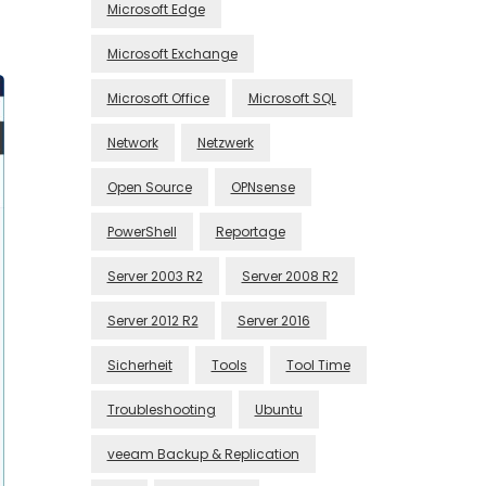
Microsoft Edge
Microsoft Exchange
Microsoft Office
Microsoft SQL
Network
Netzwerk
Open Source
OPNsense
PowerShell
Reportage
Server 2003 R2
Server 2008 R2
Server 2012 R2
Server 2016
Sicherheit
Tools
Tool Time
Troubleshooting
Ubuntu
veeam Backup & Replication