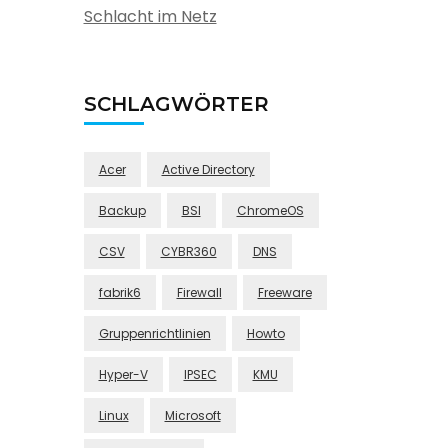
Schlacht im Netz
SCHLAGWÖRTER
Acer
Active Directory
Backup
BSI
ChromeOS
CSV
CYBR360
DNS
fabrik6
Firewall
Freeware
Gruppenrichtlinien
Howto
Hyper-V
IPSEC
KMU
Linux
Microsoft