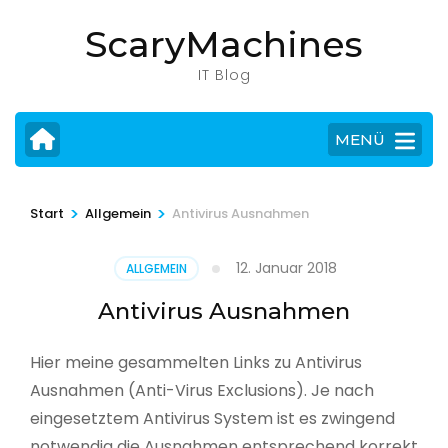
Zum
ScaryMachines
Inhalt
springen
IT Blog
(Eingabetaste
drücken)
MENÜ
>
>
Start
Allgemein
Antivirus Ausnahmen
12. Januar 2018
ALLGEMEIN
Antivirus Ausnahmen
Hier meine gesammelten Links zu Antivirus
Ausnahmen (Anti-Virus Exclusions). Je nach
eingesetztem Antivirus System ist es zwingend
notwendig die Ausnahmen entsprechend korrekt