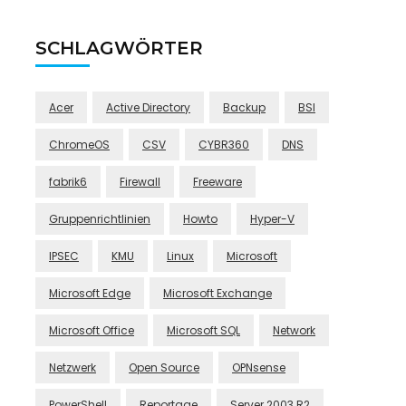
SCHLAGWÖRTER
Acer
Active Directory
Backup
BSI
ChromeOS
CSV
CYBR360
DNS
fabrik6
Firewall
Freeware
Gruppenrichtlinien
Howto
Hyper-V
IPSEC
KMU
Linux
Microsoft
Microsoft Edge
Microsoft Exchange
Microsoft Office
Microsoft SQL
Network
Netzwerk
Open Source
OPNsense
PowerShell
Reportage
Server 2003 R2