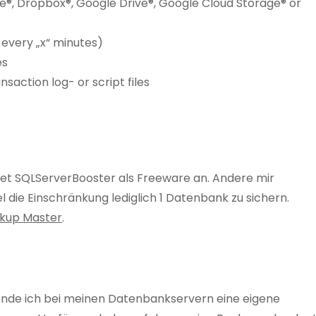
e®, Dropbox®, Google Drive®, Google Cloud Storage® or
 every „x“ minutes)
es
ansaction log- or script files
etet SQLServerBooster als Freeware an. Andere mir
die Einschränkung lediglich 1 Datenbank zu sichern.
kup Master
.
ende ich bei meinen Datenbankservern eine eigene