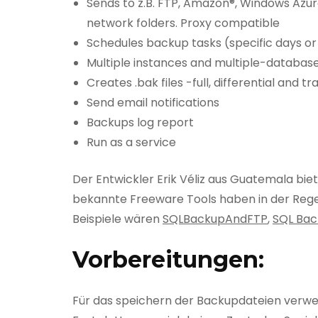
Sends to z.B. FTP, Amazon®, Windows Azur
network folders. Proxy compatible
Schedules backup tasks (specific days or
Multiple instances and multiple-databas
Creates .bak files -full, differential and tr
Send email notifications
Backups log report
Run as a service
Der Entwickler Erik Véliz aus Guatemala bi
bekannte Freeware Tools haben in der Regel 
Beispiele wären
SQLBackupAndFTP
,
SQL Bac
Vorbereitungen:
Für das speichern der Backupdateien verw