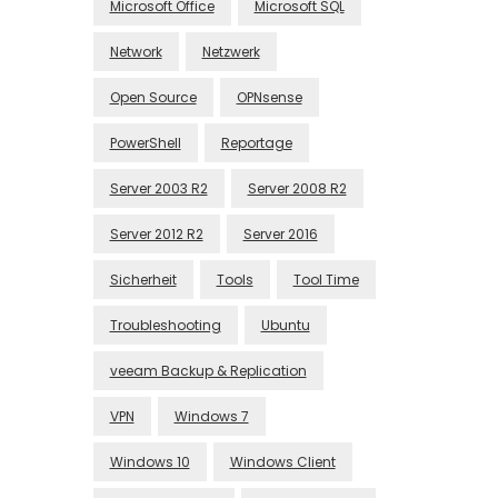
Microsoft Office
Microsoft SQL
Network
Netzwerk
Open Source
OPNsense
PowerShell
Reportage
Server 2003 R2
Server 2008 R2
Server 2012 R2
Server 2016
Sicherheit
Tools
Tool Time
Troubleshooting
Ubuntu
veeam Backup & Replication
VPN
Windows 7
Windows 10
Windows Client