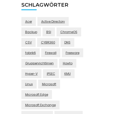
SCHLAGWÖRTER
Acer
Active Directory
Backup
BSI
ChromeOS
CSV
CYBR360
DNS
fabrik6
Firewall
Freeware
Gruppenrichtlinien
Howto
Hyper-V
IPSEC
KMU
Linux
Microsoft
Microsoft Edge
Microsoft Exchange