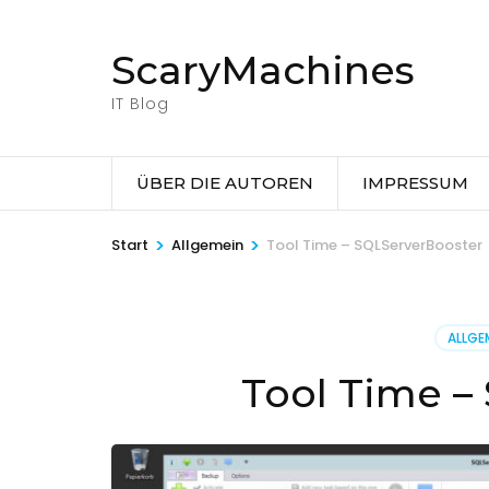
Zum
Inhalt
ScaryMachines
springen
(Eingabetaste
IT Blog
drücken)
ÜBER DIE AUTOREN
IMPRESSUM
>
>
Start
Allgemein
Tool Time – SQLServerBooster
ALLGE
Tool Time –